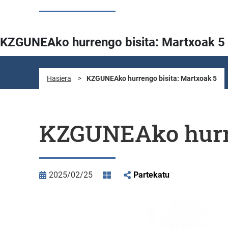
KZGUNEAko hurrengo bisita: Martxoak 5
Hasiera
>
KZGUNEAko hurrengo bisita: Martxoak 5
KZGUNEAko hurre
2025/02/25
Partekatu