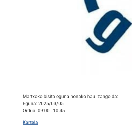
Martxoko bisita eguna honako hau izango da:
Eguna: 2025/03/05
Ordua: 09:00 - 10:45
Kartela