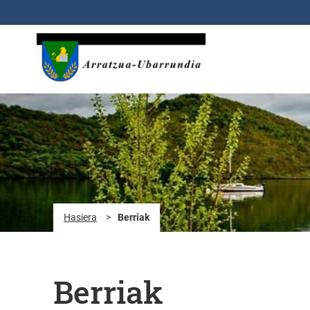
Eduki nagusira joan
Hasiera
>
Berriak
Berriak