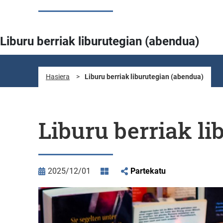
Liburu berriak liburutegian (abendua)
Hasiera
>
Liburu berriak liburutegian (abendua)
Liburu berriak l
2025/12/01
Partekatu