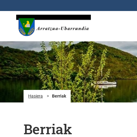
Eduki nagusira joan
Hasiera
>
Berriak
Berriak