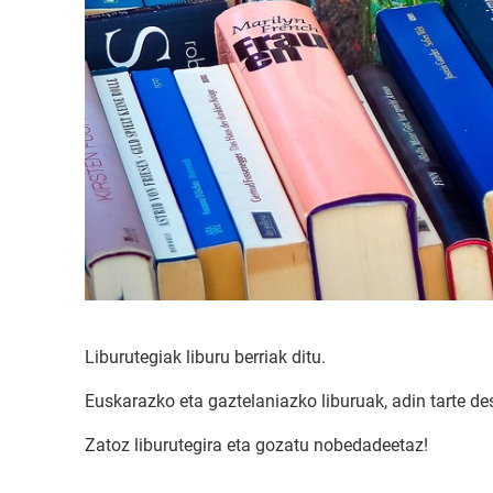
Liburutegiak liburu berriak ditu.
Euskarazko eta gaztelaniazko liburuak, adin tarte d
Zatoz liburutegira eta gozatu nobedadeetaz!