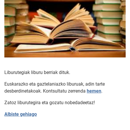
Liburutegiak liburu berriak dituk.
Euskarazko eta gaztelaniazko liburuak, adin tarte
desberdinetakoak. Kontsultatu zerrenda
hemen
.
Zatoz liburutegira eta gozatu nobedadeetaz!
Albiste gehiago