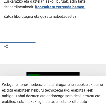
Euskarazko eta gaztelaniazko liburuak, adin tarte
desberdinetakoak.
Kontsultatu zerrenda hemen.
Zatoz liburutegira eta gozatu nobedadeetaz!
Webgune honek norberaren eta hirugarrenen cookie-ak baino
ez ditu erabiltzen helburu teknikoetarako, erabiltzaileek
nabigatu ahal dezaten eta ondorengo sarbideak erraztu eta
KONTAKTUA
LEGE OHARRA
erabilera estatistikak egin daitezen, eta ez ditu datu
SALAKETA KANALA
PRIBATUTASUN POLITIKA