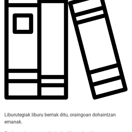
Liburutegiak liburu berriak ditu, oraingoan dohaintzan
emanak.