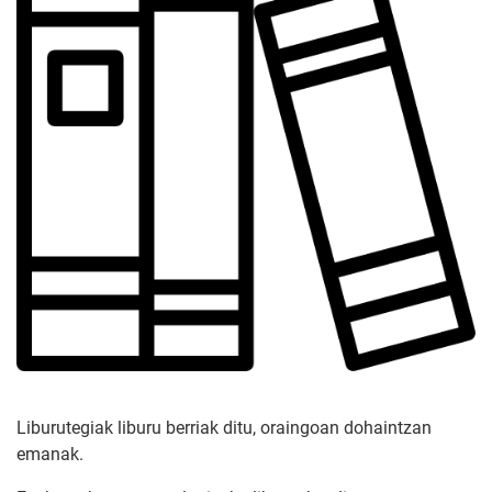
Liburutegiak liburu berriak ditu, oraingoan dohaintzan
emanak.