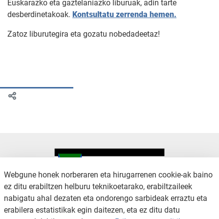
Euskarazko eta gaztelaniazko liburuak, adin tarte
desberdinetakoak.
Kontsultatu zerrenda hemen.
Zatoz liburutegira eta gozatu nobedadeetaz!
Webgune honek norberaren eta hirugarrenen cookie-ak baino
ez ditu erabiltzen helburu teknikoetarako, erabiltzaileek
nabigatu ahal dezaten eta ondorengo sarbideak erraztu eta
KONTAKTUA
LEGE OHARRA
erabilera estatistikak egin daitezen, eta ez ditu datu
SALAKETA KANALA
PRIBATUTASUN POLITIKA