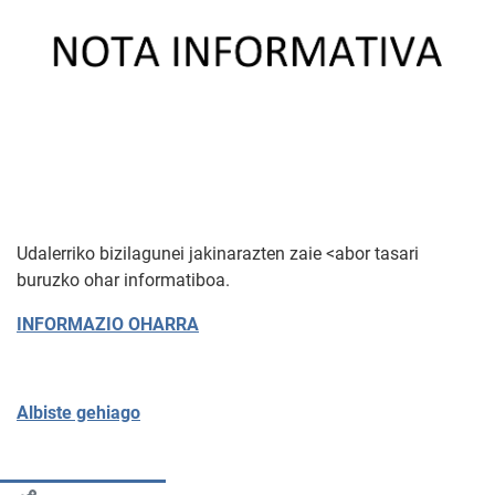
Udalerriko bizilagunei jakinarazten zaie <abor tasari
buruzko ohar informatiboa.
INFORMAZIO OHARRA
Albiste gehiago