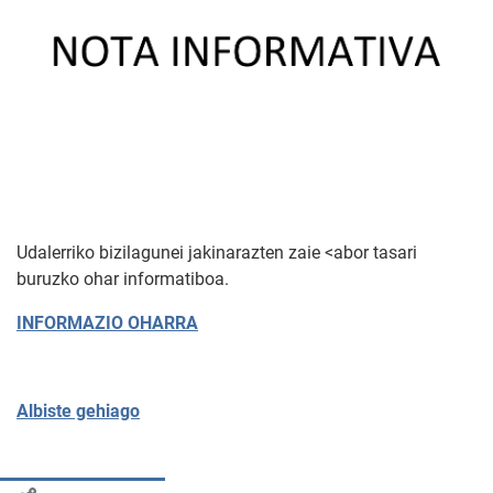
Udalerriko bizilagunei jakinarazten zaie <abor tasari
buruzko ohar informatiboa.
INFORMAZIO OHARRA
Albiste gehiago