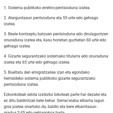
1. Sistema publikoko erretiro-pentsioduna izatea.
2. Alarguntasun pentsioduna eta 55 urte edo gehiago
izatea.
3. Beste kontzeptu batzuen pentsioduna edo dirulaguntzen
onuraduna izatea eta, kasu horietan guztietan 60 urte edo
gehiago izatea.
4. Gizarte segurantzako sistemako titularra edo onuraduna
izatea eta 65 urte edo gehiago izatea.
5. Bueltatu den emigratzailea izan eta egondako
herrialdeko sistema publikoko gizarte segurantzako
pentsioduna izatea.
Ezkonkideak edota izatezko bikoteak parte har dezake eta
ez ditu baldintzak bete behar. Seme/alaba elbarria lagun
gisa joatea onartuko da, baldin eta bere elbarritasun-
gradua %45 edo gehiagokoa bada.