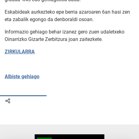
Eskabideak aurkezteko epe berria azaroaren 6an hasi zen
eta zabalik egongo da denboraldi osoan.
Informazio gehiago behar izanez gero zuen udaletxeko
Oinarrizko Gizarte Zerbitzura joan zaitezkete.
ZIRKULARRA
Albiste gehiago