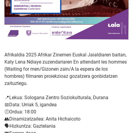
Afrikaldia 2025 Afrikar Zinemen Euskal Jaialdiaren baitan,
Katy Lena Ndiaye zuzendariaren En attendant les hommes
(Waiting for men/Gizonen zain/A la espera de los
hombres) filmaren proiekzioaz gozatzera gonbidatzen
zaituztegu.
📍Lekua: Sologana Zentro Soziokulturala, Durana
📅Data: Urriak 5, igandea
🕕Ordua: 18:00
👥Dinamizatzailea: Anita Hichaicoto
🗣️Hizkuntza: Gaztelania