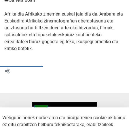
🎟️Sarrera doan
Afrikaldia Afrikako zinemen euskal jaialdia da, Arabara eta
Euskadira Afrikako zinematografien aberastasuna eta
aniztasuna hurbiltzen duen urteroko hitzordua, filmak,
solasaldiak eta topaketak eskainiz kontinenteko
errealitateei buruz gogoeta egiteko, ikuspegi artistiko eta
kritiko batetik.
Webgune honek norberaren eta hirugarrenen cookie-ak baino
ez ditu erabiltzen helburu teknikoetarako, erabiltzaileek