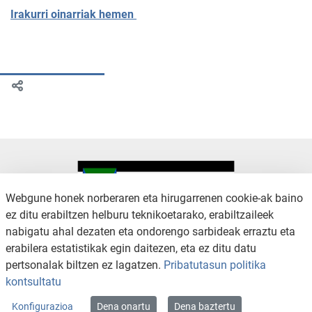
Irakurri oinarriak hemen
Webgune honek norberaren eta hirugarrenen cookie-ak baino
ez ditu erabiltzen helburu teknikoetarako, erabiltzaileek
nabigatu ahal dezaten eta ondorengo sarbideak erraztu eta
KONTAKTUA
LEGE OHARRA
erabilera estatistikak egin daitezen, eta ez ditu datu
SALAKETA KANALA
PRIBATUTASUN POLITIKA
pertsonalak biltzen ez lagatzen.
Pribatutasun politika
COOKIEN POLITIKA
IRISGARRITASUNA
kontsultatu
WEB MAPA
Konfigurazioa
Dena onartu
Dena baztertu