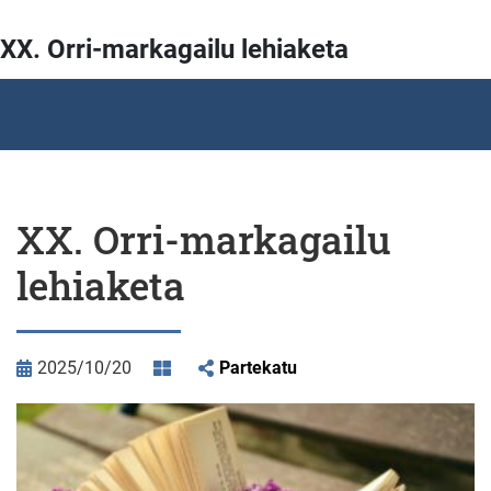
XX. Orri-markagailu lehiaketa
XX. Orri-markagailu
lehiaketa
2025/10/20
Partekatu