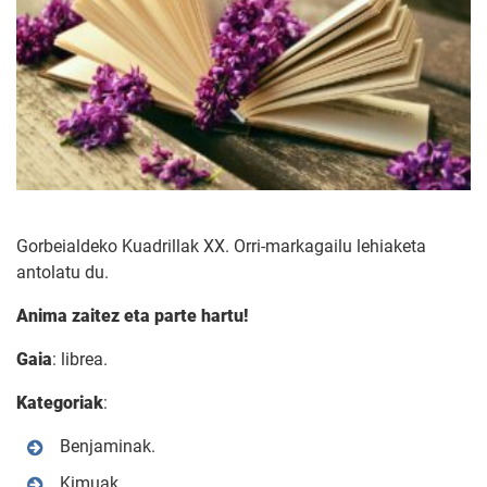
Gorbeialdeko Kuadrillak XX. Orri-markagailu lehiaketa
antolatu du.
Anima zaitez eta parte hartu!
Gaia
: librea.
Kategoriak
:
Benjaminak.
Kimuak.