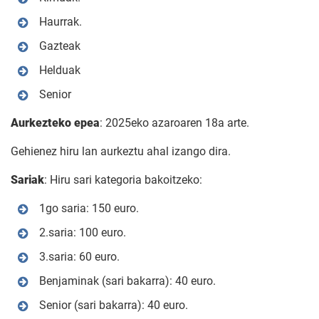
Haurrak.
Gazteak
Helduak
Senior
Aurkezteko epea
: 2025eko azaroaren 18a arte.
Gehienez hiru lan aurkeztu ahal izango dira.
Sariak
: Hiru sari kategoria bakoitzeko:
1go saria: 150 euro.
2.saria: 100 euro.
3.saria: 60 euro.
Benjaminak (sari bakarra): 40 euro.
Senior (sari bakarra): 40 euro.