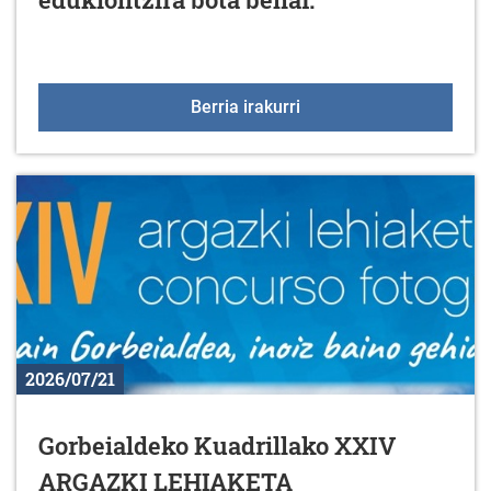
Inausketa eta lorezaint
Berria irakurri
2026/07/21
Gorbeialdeko Kuadrillako XXIV
ARGAZKI LEHIAKETA