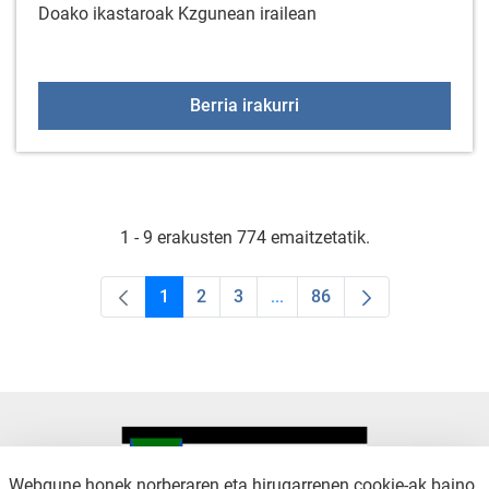
Doako ikastaroak Kzgunean irailean
KzGuneko bi ikastaro ira
Berria irakurri
1 - 9 erakusten 774 emaitzetatik.
1
2
3
...
86
Orrialdea
Orrialdea
Orrialdea
Intermediate Pages Use TAB
Orrialdea
Webgune honek norberaren eta hirugarrenen cookie-ak baino