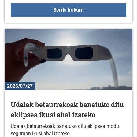
Sologanako ordutegia ir
Berria irakurri
2026/07/27
Udalak betaurrekoak banatuko ditu
eklipsea ikusi ahal izateko
Udalak betaurrekoak banatuko ditu eklipsea modu
seguruan ikusi ahal izateko