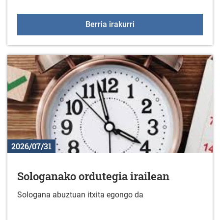
Kirol eskaintza irailean
Berria irakurri
2026/07/31
Sologanako ordutegia irailean
Sologana abuztuan itxita egongo da