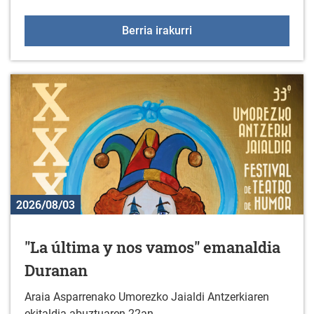
2026-2027 ikasturterako 
Berria irakurri
2026/08/03
"La última y nos vamos" emanaldia
Duranan
Araia Asparrenako Umorezko Jaialdi Antzerkiaren
ekitaldia abuztuaren 22an