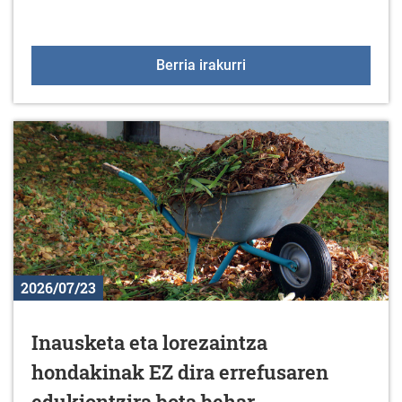
Udalak betaurrekoak bana
Berria irakurri
2026/07/23
Inausketa eta lorezaintza
hondakinak EZ dira errefusaren
edukiontzira bota behar.