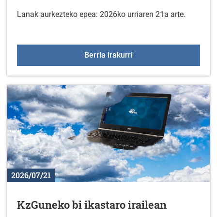
Lanak aurkezteko epea: 2026ko urriaren 21a arte.
Gorbeialdeko Kuadrill
Berria irakurri
2026/07/21
KzGuneko bi ikastaro irailean