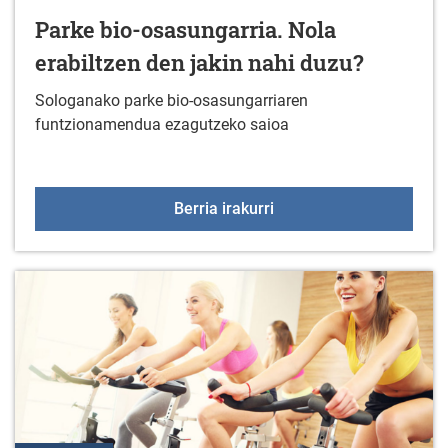
Parke bio-osasungarria. Nola
erabiltzen den jakin nahi duzu?
Sologanako parke bio-osasungarriaren
funtzionamendua ezagutzeko saioa
Parke bio-osasungarria. 
Berria irakurri