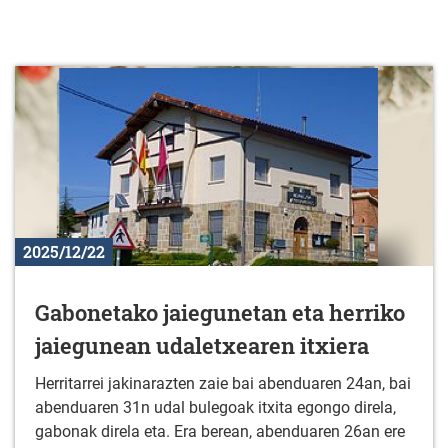
2025/12/22
Gabonetako jaiegunetan eta herriko
jaiegunean udaletxearen itxiera
Herritarrei jakinarazten zaie bai abenduaren 24an, bai
abenduaren 31n udal bulegoak itxita egongo direla,
gabonak direla eta. Era berean, abenduaren 26an ere