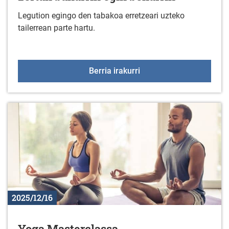
Legution egingo den tabakoa erretzeari uzteko
tailerrean parte hartu.
Erretzeari utzi nahi dio
Berria irakurri
2025/12/16
Yoga Masterclassa