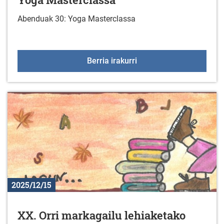
Abenduak 30: Yoga Masterclassa
Yoga Masterclassa
Berria irakurri
2025/12/15
XX. Orri markagailu lehiaketako