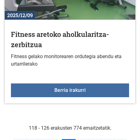
2025/12/09
Fitness aretoko aholkularitza-
zerbitzua
Fitness gelako monitorearen ordutegia abendu eta
urtarrilerako
Fitness aretoko aholkula
Berria irakurri
118 - 126 erakusten 774 emaitzetatik.