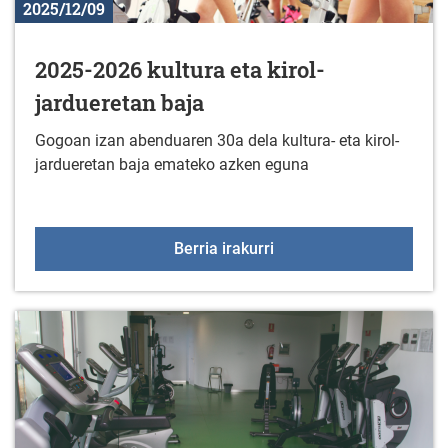
2025/12/09
2025-2026 kultura eta kirol-
jardueretan baja
Gogoan izan abenduaren 30a dela kultura- eta kirol-
jardueretan baja emateko azken eguna
2025-2026 kultura eta ki
Berria irakurri