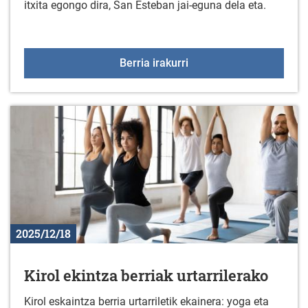
itxita egongo dira, San Esteban jai-eguna dela eta.
Gabonetako jaiegunetan 
Berria irakurri
2025/12/18
Kirol ekintza berriak urtarrilerako
Kirol eskaintza berria urtarriletik ekainera: yoga eta