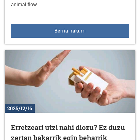
animal flow
Kirol ekintza berriak urt
Berria irakurri
2025/12/16
Erretzeari utzi nahi diozu? Ez duzu
zertan bakarrik egin beharrik