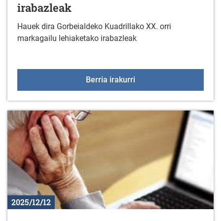
irabazleak
Hauek dira Gorbeialdeko Kuadrillako XX. orri
markagailu lehiaketako irabazleak
XX. Orri markagailu lehi
Berria irakurri
2025/12/12