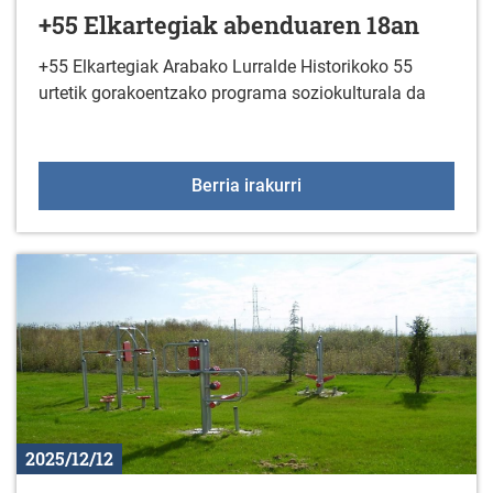
+55 Elkartegiak abenduaren 18an
+55 Elkartegiak Arabako Lurralde Historikoko 55
urtetik gorakoentzako programa soziokulturala da
+55 Elkartegiak abendu
Berria irakurri
2025/12/12