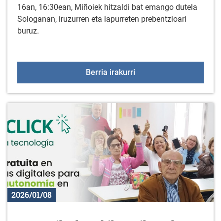
16an, 16:30ean, Miñoiek hitzaldi bat emango dutela
Sologanan, iruzurren eta lapurreten prebentzioari
buruz.
Miñoiek emandako hitzal
Berria irakurri
2026/01/08