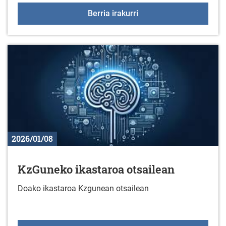
KORRIKA BATZORDEA, ur
Berria irakurri
2026/01/08
KzGuneko ikastaroa otsailean
Doako ikastaroa Kzgunean otsailean