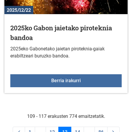
2025/12/22
2025ko Gabon jaietako piroteknia
bandoa
2025eko Gabonetako jaietan piroteknia-gaiak
erabiltzeari buruzko bandoa.
2025ko Gabon jaietako 
Berria irakurri
109 - 117 erakusten 774 emaitzetatik.