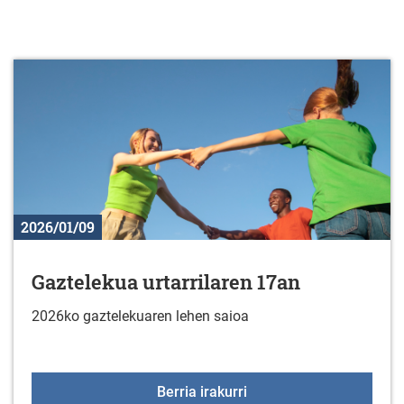
2026/01/09
Gaztelekua urtarrilaren 17an
2026ko gaztelekuaren lehen saioa
Gaztelekua urtarrilaren
Berria irakurri