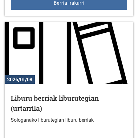
KzGuneko ikastaroa ots
Berria irakurri
2026/01/08
Liburu berriak liburutegian
(urtarrila)
Sologanako liburutegian liburu berriak