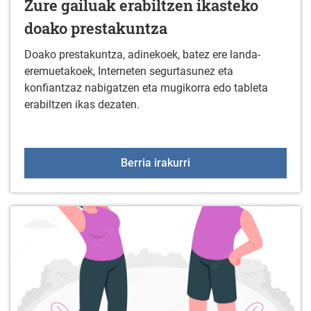
Zure gailuak erabiltzen ikasteko
doako prestakuntza
Doako prestakuntza, adinekoek, batez ere landa-
eremuetakoek, Interneten segurtasunez eta
konfiantzaz nabigatzen eta mugikorra edo tableta
erabiltzen ikas dezaten.
Zure gailuak erabiltzen
Berria irakurri