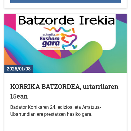
2026/01/08
KORRIKA BATZORDEA, urtarrilaren
15ean
Badator Korrikaren 24. edizioa, eta Arratzua-
Ubarrundian ere prestatzen hasiko gara.