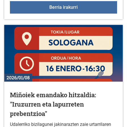
Liburu berriak liburutegi
Berria irakurri
2026/01/08
Miñoiek emandako hitzaldia:
"Iruzurren eta lapurreten
prebentzioa"
Udalerriko bizilagunei jakinarazten zaie urtarrilaren