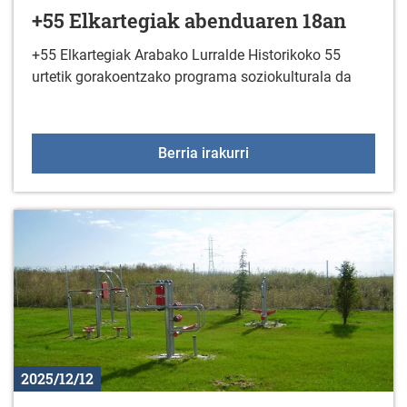
+55 Elkartegiak abenduaren 18an
+55 Elkartegiak Arabako Lurralde Historikoko 55
urtetik gorakoentzako programa soziokulturala da
+55 Elkartegiak abendu
Berria irakurri
2025/12/12