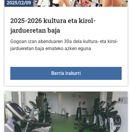
2025/12/09
2025-2026 kultura eta kirol-
jardueretan baja
Gogoan izan abenduaren 30a dela kultura- eta kirol-
jardueretan baja emateko azken eguna
2025-2026 kultura eta ki
Berria irakurri