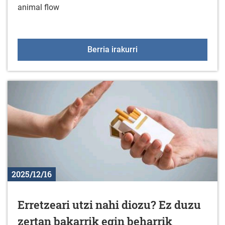
animal flow
Kirol ekintza berriak urt
Berria irakurri
2025/12/16
Erretzeari utzi nahi diozu? Ez duzu
zertan bakarrik egin beharrik