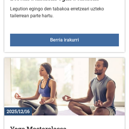
Legution egingo den tabakoa erretzeari uzteko
tailerrean parte hartu.
Erretzeari utzi nahi dio
Berria irakurri
2025/12/16
Yoga Masterclassa