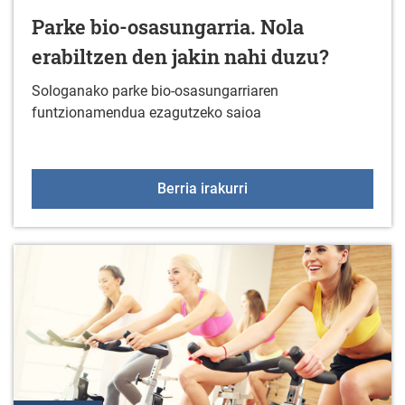
Parke bio-osasungarria. Nola
erabiltzen den jakin nahi duzu?
Sologanako parke bio-osasungarriaren
funtzionamendua ezagutzeko saioa
Parke bio-osasungarria. 
Berria irakurri