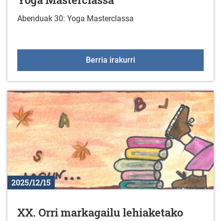
Abenduak 30: Yoga Masterclassa
Yoga Masterclassa
Berria irakurri
2025/12/15
XX. Orri markagailu lehiaketako