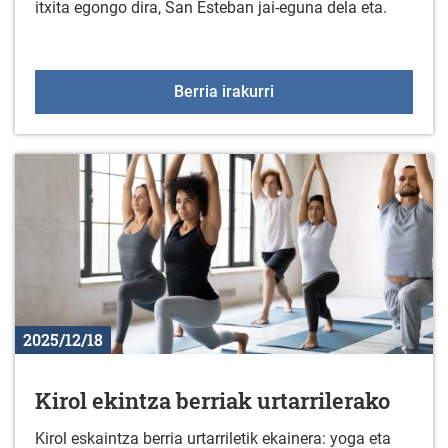
itxita egongo dira, San Esteban jai-eguna dela eta.
Gabonetako jaiegunetan 
Berria irakurri
2025/12/18
Kirol ekintza berriak urtarrilerako
Kirol eskaintza berria urtarriletik ekainera: yoga eta