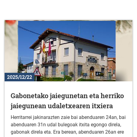
2025/12/22
Gabonetako jaiegunetan eta herriko
jaiegunean udaletxearen itxiera
Herritarrei jakinarazten zaie bai abenduaren 24an, bai
abenduaren 31n udal bulegoak itxita egongo direla,
gabonak direla eta. Era berean, abenduaren 26an ere