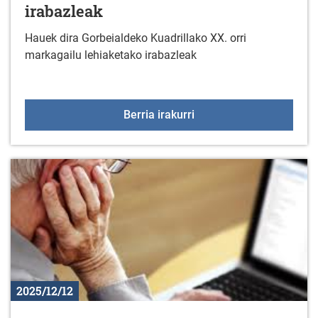
irabazleak
Hauek dira Gorbeialdeko Kuadrillako XX. orri
markagailu lehiaketako irabazleak
XX. Orri markagailu lehi
Berria irakurri
2025/12/12