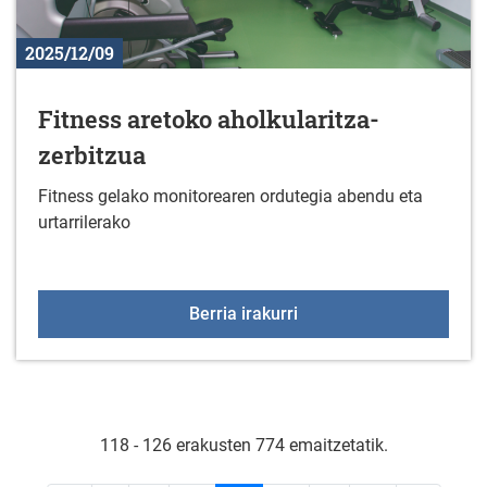
2025/12/09
Fitness aretoko aholkularitza-
zerbitzua
Fitness gelako monitorearen ordutegia abendu eta
urtarrilerako
Fitness aretoko aholkula
Berria irakurri
118 - 126 erakusten 774 emaitzetatik.