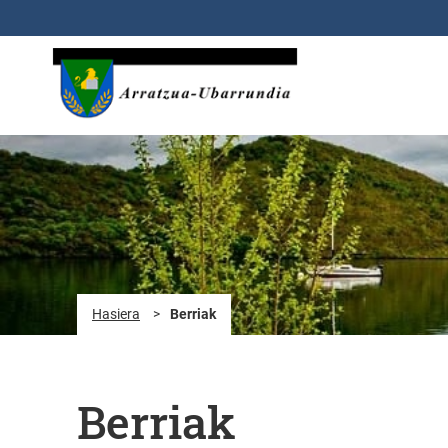
Eduki nagusira joan
Hasiera
>
Berriak
Berriak