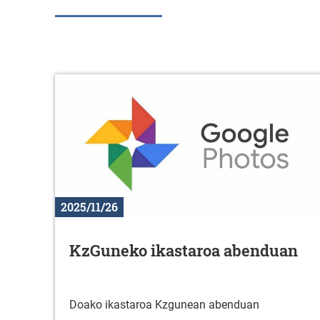
2025/11/26
KzGuneko ikastaroa abenduan
Doako ikastaroa Kzgunean abenduan