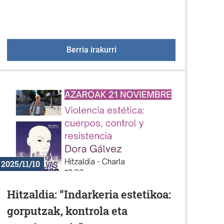
anako Indarkeria Matxistaren Kontrako Nazioarteko Eguna (
Imserso Bainuetxeak 2026
Berria irakurri
2025/11/10
Hitzaldia: “Indarkeria estetikoa:
gorputzak, kontrola eta