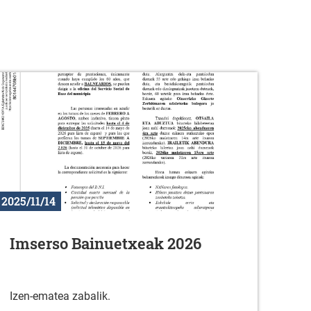
2025/11/14
Imserso Bainuetxeak 2026
Izen-ematea zabalik.