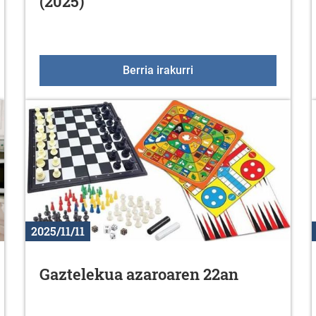
(2025)
oa abenduan
Azaroak 25, Emakumeeng
Berria irakurri
2025/11/11
Gaztelekua azaroaren 22an