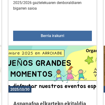
2025/2026 gaztelekuaren denboraldiaren
bigarren saioa
zaroaren 27an
Gaztelekua azaroaren 
Berria irakurri
2025/10/30
Aspanafoa elkarteko ekitaldia