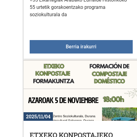
55 urtetik gorakoentzako programa
soziokulturala da
+55 Elkartegiak a
Berria irakurri
2025/11/04
ETXEKO KONPOSTAJEKO