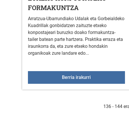
FORMAKUNTZA
Arratzua-Ubarrundiako Udalak eta Gorbeialdeko
Kuadrillak gonbidatzen zaituzte etxeko
konpostajeari buruzko doako formakuntza-
tailer batean parte hartzera. Praktika erraza eta
iraunkorra da, eta zure etxeko hondakin
organikoak zure landare edo...
ETXEKO KONPOS
Berria irakurri
136 - 144 er