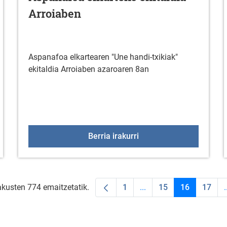
Arroiaben
Aspanafoa elkartearen "Une handi-txikiak"
ekitaldia Arroiaben azaroaren 8an
TAJEKO FORMAKUNTZA
Aspanafoa elkarteko eki
Berria irakurri
akusten 774 emaitzetatik.
1
...
15
16
17
.
Orrialdea
Intermediate Pages Use
Orrialdea
Orrialdea
Orria