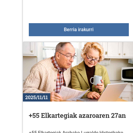
KzGuneko ikastar
Berria irakurri
2025/11/11
+55 Elkartegiak azaroaren 27an
+55 Elkartegiak Arabako Lurralde Historikoko