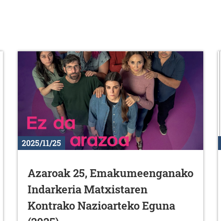
2025/11/25
Azaroak 25, Emakumeenganako
Indarkeria Matxistaren
Kontrako Nazioarteko Eguna