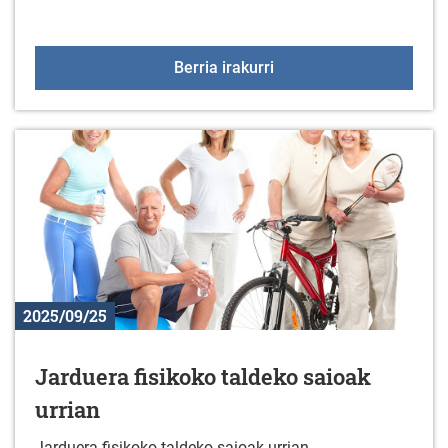
Ikastaroa: Material graf
Berria irakurri
2025/09/25
Jarduera fisikoko taldeko saioak
urrian
Jarduera fisikoko taldeko saioak urrian