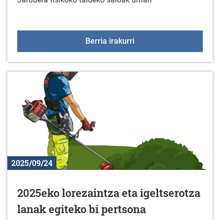
Jarduera fisikoko taldek
Berria irakurri
2025/09/24
2025eko lorezaintza eta igeltserotza
lanak egiteko bi pertsona