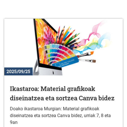
2025/09/25
Ikastaroa: Material grafikoak
diseinatzea eta sortzea Canva bidez
Doako ikastaroa Murgian: Material grafikoak
diseinatzea eta sortzea Canva bidez, urriak 7, 8 eta
9an