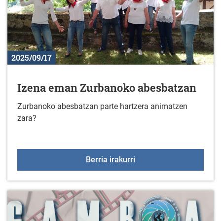
2025/09/17
Izena eman Zurbanoko abesbatzan
Zurbanoko abesbatzan parte hartzera animatzen
zara?
Izena eman Zurbanoko 
Berria irakurri