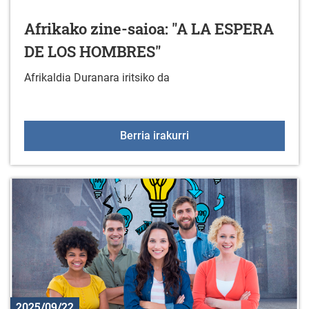
Afrikako zine-saioa: "A LA ESPERA
DE LOS HOMBRES"
Afrikaldia Duranara iritsiko da
Afrikako zine-saioa: 
Berria irakurri
2025/09/22