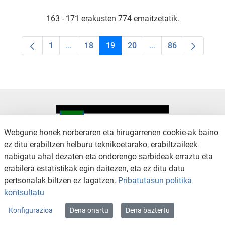
163 - 171 erakusten 774 emaitzetatik.
1
...
18
19
20
...
86
Orrialdea
Intermediate Pages Use TAB to navigate.
Orrialdea
Orrialdea
Orrialdea
Intermediate Pages U
Orrialdea
Webgune honek norberaren eta hirugarrenen cookie-ak baino
ez ditu erabiltzen helburu teknikoetarako, erabiltzaileek
nabigatu ahal dezaten eta ondorengo sarbideak erraztu eta
KONTAKTUA
LEGE OHARRA
erabilera estatistikak egin daitezen, eta ez ditu datu
SALAKETA KANALA
PRIBATUTASUN POLITIKA
pertsonalak biltzen ez lagatzen.
Pribatutasun politika
COOKIEN POLITIKA
IRISGARRITASUNA
kontsultatu
WEB MAPA
Konfigurazioa
Dena onartu
Dena baztertu
Copyright © 2026 / Excmo. arratzua | Todos los derechos reservados.