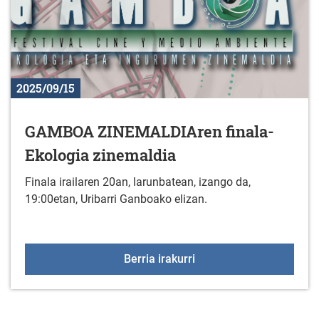
2025/09/15
GAMBOA ZINEMALDIAren finala-
Ekologia zinemaldia
Finala irailaren 20an, larunbatean, izango da,
19:00etan, Uribarri Ganboako elizan.
GAMBOA ZINEMALDIAren 
Berria irakurri