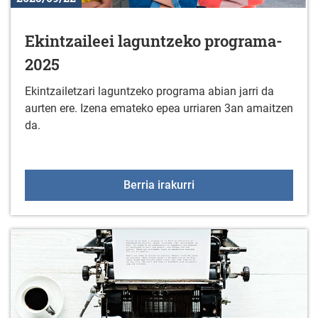
Ekintzaileei laguntzeko programa-
2025
Ekintzailetzari laguntzeko programa abian jarri da
aurten ere. Izena emateko epea urriaren 3an amaitzen
da.
Ekintzaileei laguntzeko
Berria irakurri