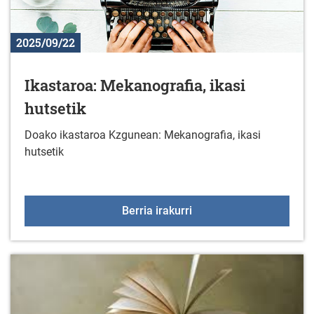
2025/09/22
Ikastaroa: Mekanografia, ikasi
hutsetik
Doako ikastaroa Kzgunean: Mekanografia, ikasi
hutsetik
Ikastaroa: Mekanografia,
Berria irakurri