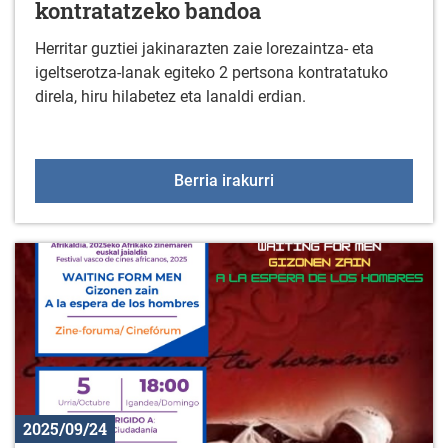
kontratatzeko bandoa
Herritar guztiei jakinarazten zaie lorezaintza- eta
igeltserotza-lanak egiteko 2 pertsona kontratatuko
direla, hiru hilabetez eta lanaldi erdian.
2025eko lorezaintza eta
Berria irakurri
2025/09/24