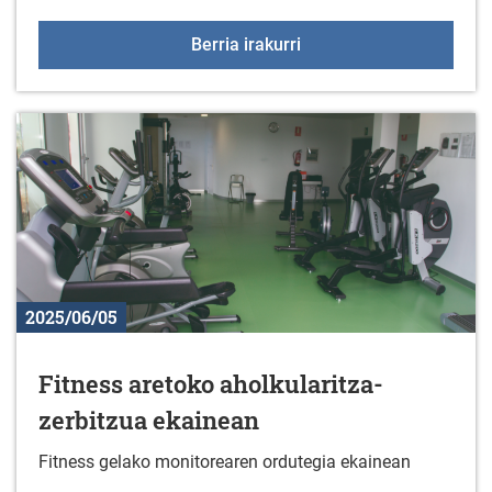
Ekainak 14: Gaztelekua
Berria irakurri
2025/06/05
Fitness aretoko aholkularitza-
zerbitzua ekainean
Fitness gelako monitorearen ordutegia ekainean