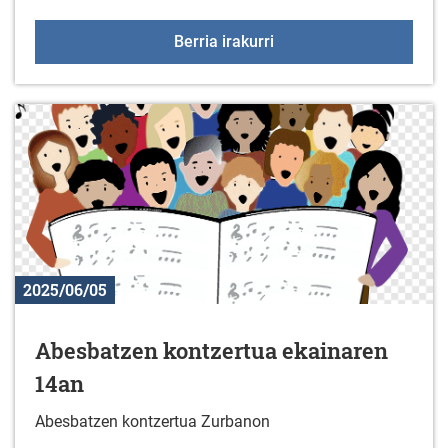
2025eko Gazte udaleku
Berria irakurri
2025/06/05
Abesbatzen kontzertua ekainaren
14an
Abesbatzen kontzertua Zurbanon