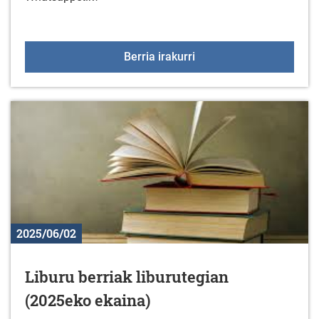
Kultura eta kirol zerbi
Berria irakurri
2025/06/02
Liburu berriak liburutegian
(2025eko ekaina)