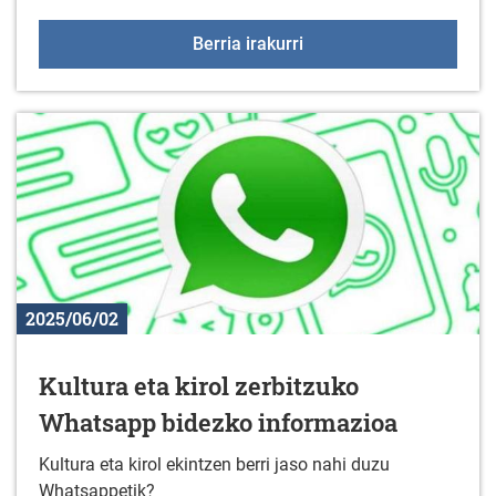
2025ko Duranako jaiak
Berria irakurri
2025/06/02
Kultura eta kirol zerbitzuko
Whatsapp bidezko informazioa
Kultura eta kirol ekintzen berri jaso nahi duzu
Whatsappetik?