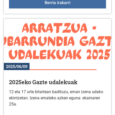
+55 Elkartegiak ekainar
Berria irakurri
2025/06/09
2025eko Gazte udalekuak
12 eta 17 urte bitartean badituzu, eman izena udako
ekintzetan. Izena emateko azken eguna: ekainaren
25a.