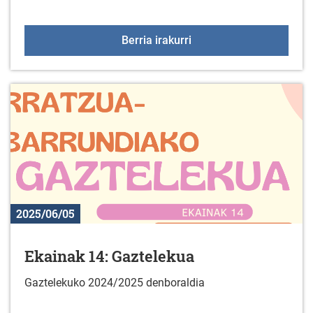
Abesbatzen kontzertua 
Berria irakurri
2025/06/05
Ekainak 14: Gaztelekua
Gaztelekuko 2024/2025 denboraldia