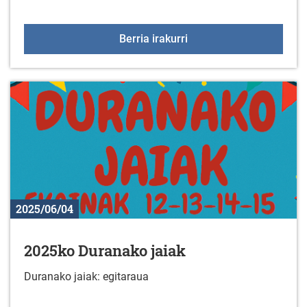
Fitness aretoko aholkula
Berria irakurri
2025/06/04
2025ko Duranako jaiak
Duranako jaiak: egitaraua