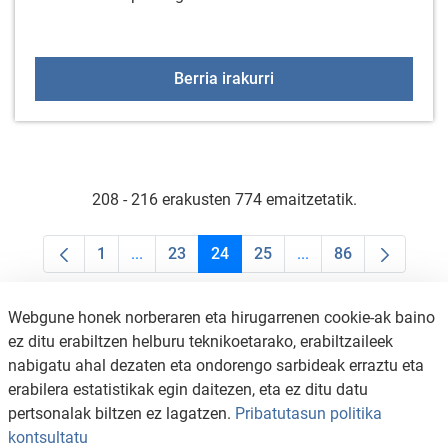
Spinning Masterclassa
Berria irakurri
208 - 216 erakusten 774 emaitzetatik.
1
...
23
24
25
...
86
Orrialdea
Intermediate Pages Use TAB to navigate.
Orrialdea
Orrialdea
Orrialdea
Intermediate Pages U
Orrialdea
Webgune honek norberaren eta hirugarrenen cookie-ak baino
ez ditu erabiltzen helburu teknikoetarako, erabiltzaileek
nabigatu ahal dezaten eta ondorengo sarbideak erraztu eta
erabilera estatistikak egin daitezen, eta ez ditu datu
pertsonalak biltzen ez lagatzen.
Pribatutasun politika
kontsultatu