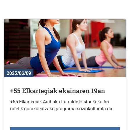
2025/06/09
+55 Elkartegiak ekainaren 19an
+55 Elkartegiak Arabako Lurralde Historikoko 55
urtetik gorakoentzako programa soziokulturala da