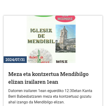
2024/07/31
Meza eta kontzertua Mendibilgo
elizan irailaren 1ean
Datorren irailaren 1ean eguerdiko 12:30etan Kanta
Berri Babesbatzaren meza eta kontzertuaz gozatu
ahal izango da Mendibilgo elizan.