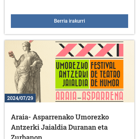
Meza eta kontzertua Men
Berria irakurri
2024/07/29
Araia- Asparrenako Umorezko
Antzerki Jaialdia Duranan eta
Zurbanon