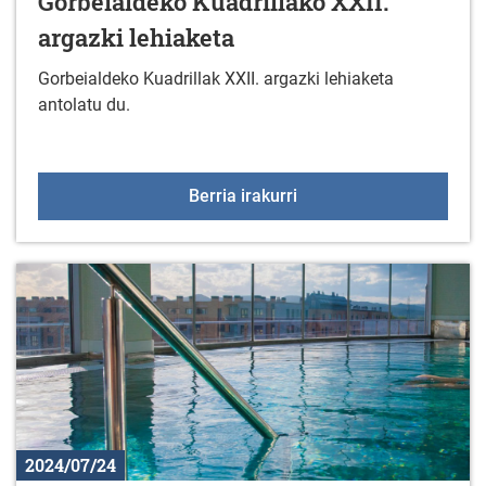
Gorbeialdeko Kuadrillako XXII.
argazki lehiaketa
Gorbeialdeko Kuadrillak XXII. argazki lehiaketa
antolatu du.
Gorbeialdeko Kuadrillako
Berria irakurri
2024/07/24