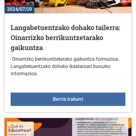
2024/07/19
Langabetuentzako dohako tailerra:
Oinarrizko berrikuntzetarako
gaikuntza
Oinarrizko berrikuntzetarako gaikuntza formazioa.
Langabetuentzako dohako ikastaroari buruzko
informazioa.
Langabetuentzako dohako
Berria irakurri