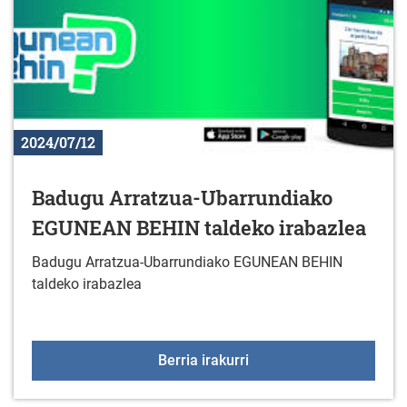
2024/07/12
Badugu Arratzua-Ubarrundiako
EGUNEAN BEHIN taldeko irabazlea
Badugu Arratzua-Ubarrundiako EGUNEAN BEHIN
taldeko irabazlea
Badugu Arratzua-Ubarr
Berria irakurri