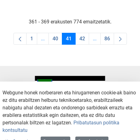
361 - 369 erakusten 774 emaitzetatik.
1
...
40
41
42
...
86
Orrialdea
Intermediate Pages Use TAB to navigate.
Orrialdea
Orrialdea
Orrialdea
Intermediate Pages U
Orrialdea
Webgune honek norberaren eta hirugarrenen cookie-ak baino
ez ditu erabiltzen helburu teknikoetarako, erabiltzaileek
nabigatu ahal dezaten eta ondorengo sarbideak erraztu eta
KONTAKTUA
LEGE OHARRA
erabilera estatistikak egin daitezen, eta ez ditu datu
SALAKETA KANALA
PRIBATUTASUN POLITIKA
pertsonalak biltzen ez lagatzen.
Pribatutasun politika
COOKIEN POLITIKA
IRISGARRITASUNA
kontsultatu
WEB MAPA