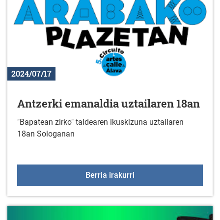
2024/07/17
Antzerki emanaldia uztailaren 18an
"Bapatean zirko" taldearen ikuskizuna uztailaren
18an Sologanan
Antzerki emanaldia uzta
Berria irakurri