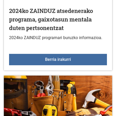
2024ko ZAINDUZ atsedenerako
programa, gaixotasun mentala
duten pertsonentzat
2024ko ZAINDUZ programari buruzko informazioa.
2024ko ZAINDUZ atseden
Berria irakurri