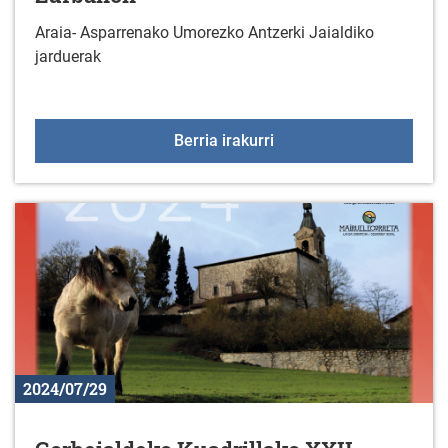
Araia- Asparrenako Umorezko Antzerki Jaialdiko
jarduerak
Araia- Asparrenako Umo
Berria irakurri
2024/07/29