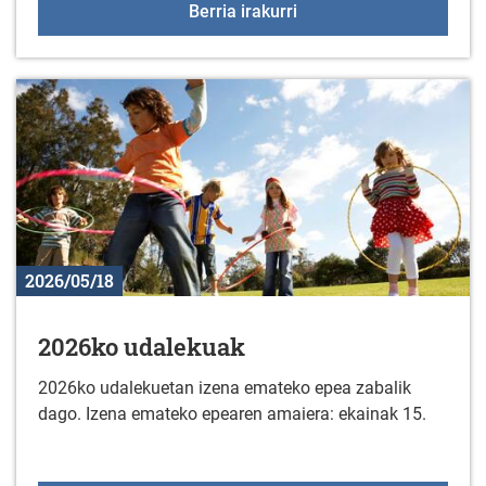
+55 Elkartegiak ekainar
Berria irakurri
2026/05/18
2026ko udalekuak
2026ko udalekuetan izena emateko epea zabalik
dago. Izena emateko epearen amaiera: ekainak 15.