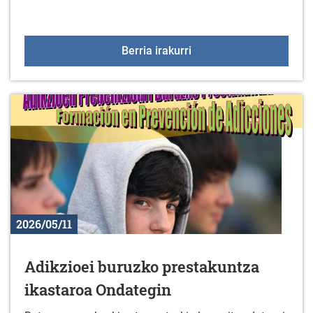
2026ko Arratzua-Ubarru
Berria irakurri
2026/05/11
Adikzioei buruzko prestakuntza
ikastaroa Ondategin