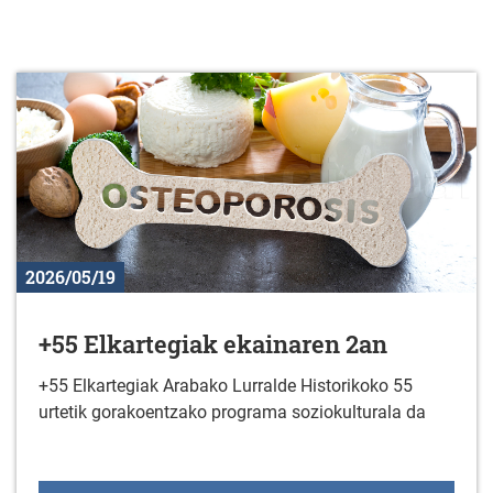
2026/05/19
+55 Elkartegiak ekainaren 2an
+55 Elkartegiak Arabako Lurralde Historikoko 55
urtetik gorakoentzako programa soziokulturala da