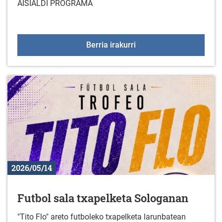
AISIALDI PROGRAMA
DESGAITASUNA DUTEN 
Berria irakurri
2026/05/14
Futbol sala txapelketa Sologanan
"Tito Flo" areto futboleko txapelketa larunbatean