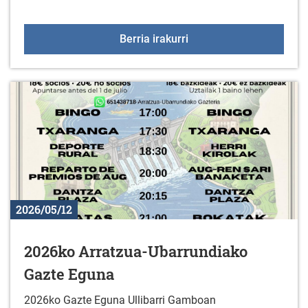
Gaztelekua maiatzaren
Berria irakurri
2026/05/12
2026ko Arratzua-Ubarrundiako
Gazte Eguna
2026ko Gazte Eguna Ullibarri Gamboan