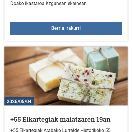
Doako ikastaroa Kzgunean ekainean
KzGuneko ikastaroa eka
Berria irakurri
2026/05/04
+55 Elkartegiak maiatzaren 19an
+55 Elkartegiak Arabako Lurralde Historikoko 55