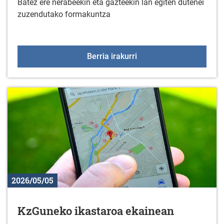
Batez ere nerabeekin eta gazteekin lan egiten dutenei
zuzendutako formakuntza
Adikzioei buruzko prest
Berria irakurri
2026/05/05
KzGuneko ikastaroa ekainean