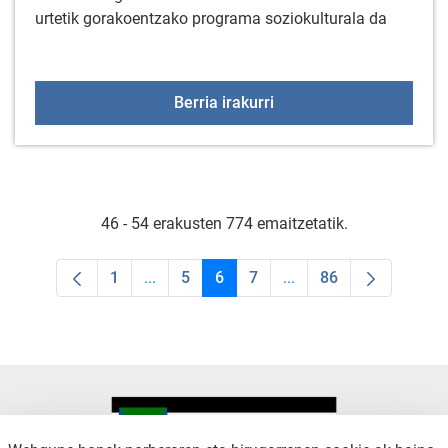
urtetik gorakoentzako programa soziokulturala da
+55 Elkartegiak maiatz
Berria irakurri
46 - 54 erakusten 774 emaitzetatik.
1
...
5
6
7
...
86
Orrialdea
Intermediate Pages Use TAB to navigate.
Orrialdea
Orrialdea
Orrialdea
Intermediate Pages Us
Orrialdea