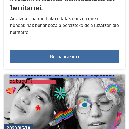
herritarrei.
Arratzua-Ubarrundiako udalak sortzen diren
hondakinak behar bezala bereizteko deia luzatzen die
herritarrei.
Arratzua-Ubarrundiako u
Berria irakurri
2023/05/18