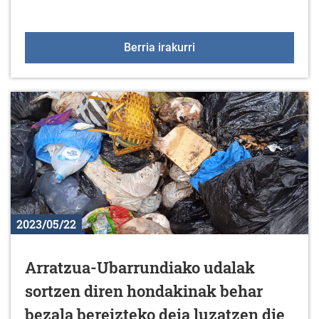
Zein etorkizun opa diog
Berria irakurri
2023/05/22
Arratzua-Ubarrundiako udalak
sortzen diren hondakinak behar
bezala bereizteko deia luzatzen die