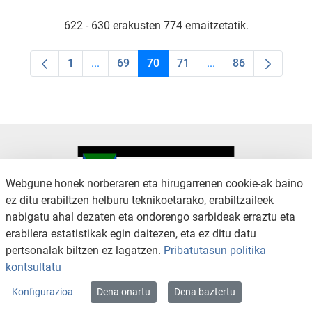
622 - 630 erakusten 774 emaitzetatik.
1
...
69
70
71
...
86
Orrialdea
Intermediate Pages Use TAB to navigate.
Orrialdea
Orrialdea
Orrialdea
Intermediate Pages U
Orrialdea
Webgune honek norberaren eta hirugarrenen cookie-ak baino
ez ditu erabiltzen helburu teknikoetarako, erabiltzaileek
nabigatu ahal dezaten eta ondorengo sarbideak erraztu eta
KONTAKTUA
LEGE OHARRA
erabilera estatistikak egin daitezen, eta ez ditu datu
SALAKETA KANALA
PRIBATUTASUN POLITIKA
pertsonalak biltzen ez lagatzen.
Pribatutasun politika
COOKIEN POLITIKA
IRISGARRITASUNA
kontsultatu
WEB MAPA
Konfigurazioa
Dena onartu
Dena baztertu
Copyright © 2026 / Excmo. arratzua | Todos los derechos reservados.