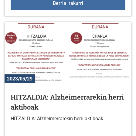
I. ARABAR BOLO AZOK
Berria irakurri
2023/05/29
HITZALDIA: Alzheimerrarekin herri
aktiboak
HITZALDIA: Alzheimerrarekin herri aktiboak