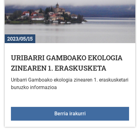
2023/05/15
URIBARRI GAMBOAKO EKOLOGIA
ZINEAREN 1. ERASKUSKETA
Uribarri Gamboako ekologia zinearen 1. eraskusketari
buruzko informazioa
URIBARRI GAMBOAKO E
Berria irakurri