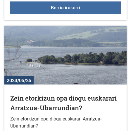
HITZALDIA: Alzheimerrar
Berria irakurri
2023/05/25
Zein etorkizun opa diogu euskarari
Arratzua-Ubarrundian?
Zein etorkizun opa diogu euskarari Arratzua-
Ubarrundian?