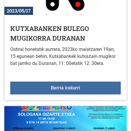
2023/05/17
KUTXABANKEN BULEGO
MUGIKORRA DURANAN
Ostiral honetatik aurrera, 2023ko maiatzaren 19an,
15 egunean behin, Kutxabankek kutxazain mugikor
bat jarriko du Duranan, 11: 00etatik 12: 30era.
KUTXABANKEN BULEG
Berria irakurri