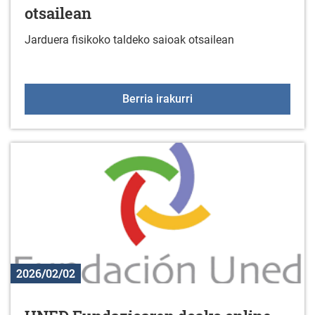
otsailean
Jarduera fisikoko taldeko saioak otsailean
Jarduera fisikoko taldek
Berria irakurri
2026/02/02