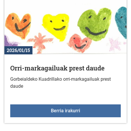
2026/01/15
Orri-markagailuak prest daude
Gorbeialdeko Kuadrillako orri-markagailuak prest
daude
Orri-markagailuak prest
Berria irakurri