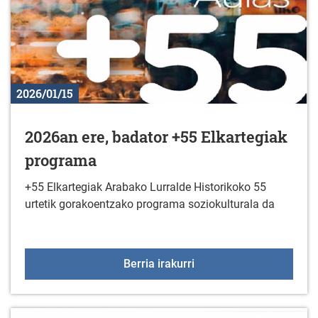
2026/01/15
2026an ere, badator +55 Elkartegiak
programa
+55 Elkartegiak Arabako Lurralde Historikoko 55
urtetik gorakoentzako programa soziokulturala da
2026an ere, badator +5
Berria irakurri