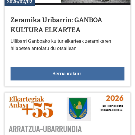
2026/02/02
Zeramika Uribarrin: GANBOA
KULTURA ELKARTEA
Ullibarri Ganboako kultur elkarteak zeramikaren
hilabetea antolatu du otsailean
Zeramika Uribarrin: 
Berria irakurri