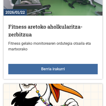
2026/01/22
Fitness aretoko aholkularitza-
zerbitzua
Fitness gelako monitorearen ordutegia otsaila eta
martxorako
Fitness aretoko aholkula
Berria irakurri