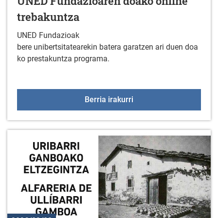
UNED Fundazioaren doako online
trebakuntza
UNED Fundazioak
bere unibertsitatearekin batera garatzen ari duen doa
ko prestakuntza programa.
UNED Fundazioaren doak
Berria irakurri