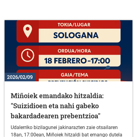
2026/02/09
Miñoiek emandako hitzaldia:
"Suizidioen eta nahi gabeko
bakardadearen prebentzioa"
Udalerriko bizilagunei jakinarazten zaie otsailaren
18an, 17:00ean, Miñoiek hitzaldi bat emango dutela