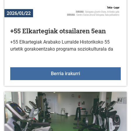
2026/01/22
+55 Elkartegiak otsailaren 5ean
+55 Elkartegiak Arabako Lurralde Historikoko 55
urtetik gorakoentzako programa soziokulturala da
+55 Elkartegiak otsaila
Berria irakurri