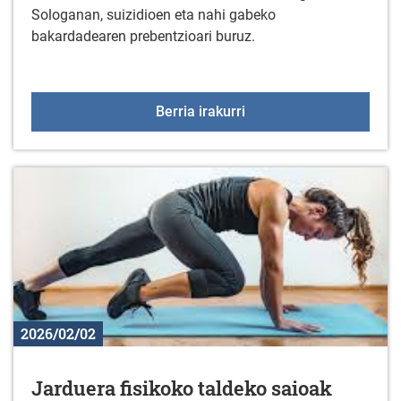
Sologanan, suizidioen eta nahi gabeko
bakardadearen prebentzioari buruz.
Miñoiek emandako hitzal
Berria irakurri
2026/02/02
Jarduera fisikoko taldeko saioak