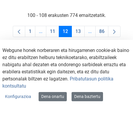
100 - 108 erakusten 774 emaitzetatik.
1
...
11
12
13
...
86
Orrialdea
Intermediate Pages Use TAB to navigate.
Orrialdea
Orrialdea
Orrialdea
Intermediate Pages U
Orrialdea
Webgune honek norberaren eta hirugarrenen cookie-ak baino
ez ditu erabiltzen helburu teknikoetarako, erabiltzaileek
nabigatu ahal dezaten eta ondorengo sarbideak erraztu eta
erabilera estatistikak egin daitezen, eta ez ditu datu
pertsonalak biltzen ez lagatzen.
Pribatutasun politika
kontsultatu
Konfigurazioa
Dena onartu
Dena baztertu
KONTAKTUA
LEGE OHARRA
SALAKETA KANALA
PRIBATUTASUN POLITIKA
COOKIEN POLITIKA
IRISGARRITASUNA
WEB MAPA