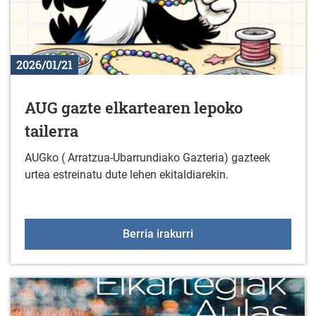
2026/01/21
AUG gazte elkartearen lepoko
tailerra
AUGko ( Arratzua-Ubarrundiako Gazteria) gazteek
urtea estreinatu dute lehen ekitaldiarekin.
AUG gazte elkartearen l
Berria irakurri