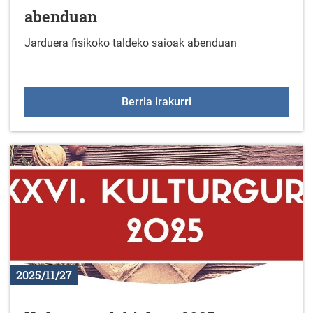
abenduan
Jarduera fisikoko taldeko saioak abenduan
Jarduera fisikoko talde
Berria irakurri
2025/11/27