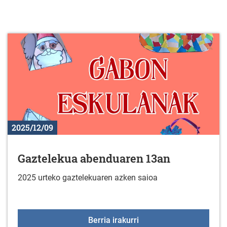
2025/12/09
Gaztelekua abenduaren 13an
2025 urteko gaztelekuaren azken saioa
Gaztelekua abenduaren
Berria irakurri