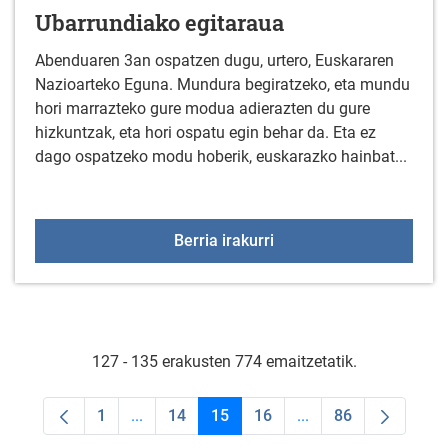
Ubarrundiako egitaraua
Abenduaren 3an ospatzen dugu, urtero, Euskararen
Nazioarteko Eguna. Mundura begiratzeko, eta mundu
hori marrazteko gure modua adierazten du gure
hizkuntzak, eta hori ospatu egin behar da. Eta ez
dago ospatzeko modu hoberik, euskarazko hainbat...
EUSKARAREN EGUNA: Arr
Berria irakurri
127 - 135 erakusten 774 emaitzetatik.
1
...
14
15
16
...
86
Orrialdea
Intermediate Pages Use TAB to navigate.
Orrialdea
Orrialdea
Orrialdea
Intermediate Pages U
Orrialdea