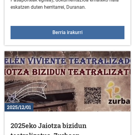
eskatzen duten herritarrei, Duranan.
VIDOC unitatea, NANa et
Berria irakurri
2025/12/01
2025eko Jaiotza bizidun