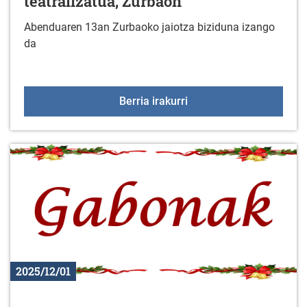
teatralizatua, Zurbaon
Abenduaren 13an Zurbaoko jaiotza biziduna izango
da
2025eko Jaiotza bizidun
Berria irakurri
2025/12/01