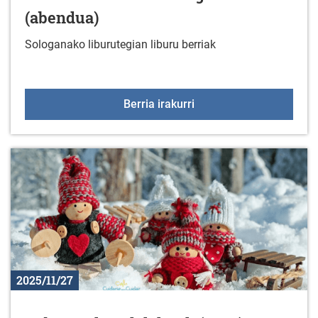
(abendua)
Sologanako liburutegian liburu berriak
Liburu berriak liburute
Berria irakurri
2025/11/27