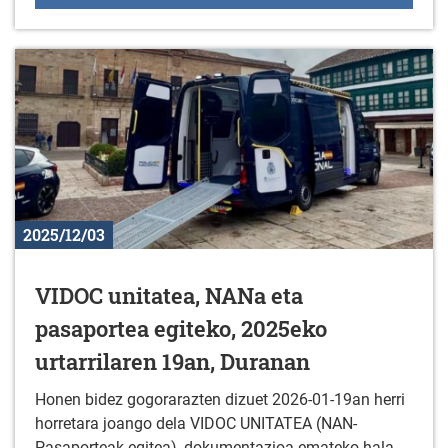
2025/12/03
VIDOC unitatea, NANa eta
pasaportea egiteko, 2025eko
urtarrilaren 19an, Duranan
Honen bidez gogorarazten dizuet 2026-01-19an herri
horretara joango dela VIDOC UNITATEA (NAN-
Pasaporteak egitea), dokumentazioa emateko hala