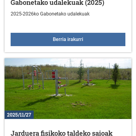
Gabonetako udalekuak (2025)
2025-2026ko Gabonetako udalekuak
Gabonetako udalekuak 
Berria irakurri
2025/11/27
Jarduera fisikoko taldeko saioak