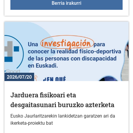
"Korterraza" Duranan
Berria irakurri
2026/07/20
Jarduera fisikoari eta
desgaitasunari buruzko azterketa
Eusko Jaurlaritzarekin lankidetzan garatzen ari da
ikerketa-proiektu bat