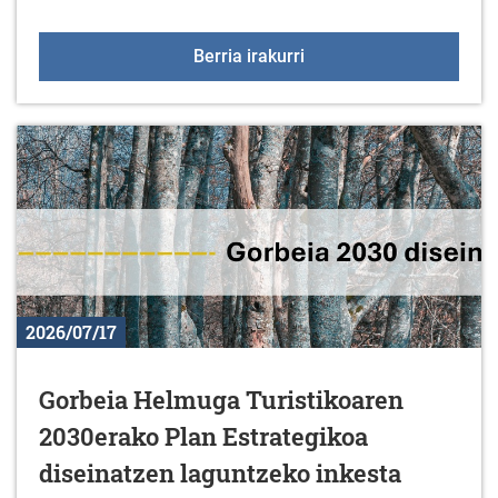
Jarduera fisikoari eta d
Berria irakurri
2026/07/17
Gorbeia Helmuga Turistikoaren
2030erako Plan Estrategikoa
diseinatzen laguntzeko inkesta