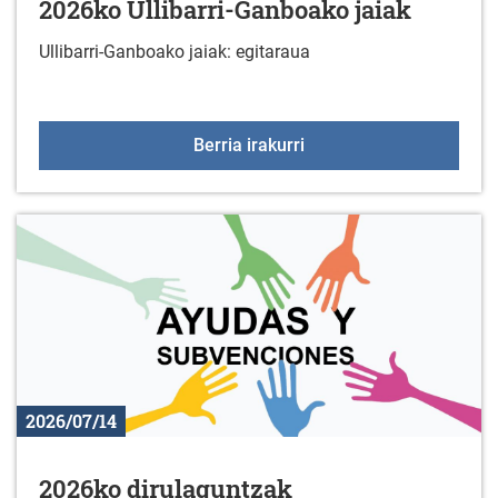
2026ko Ullibarri-Ganboako jaiak
Ullibarri-Ganboako jaiak: egitaraua
2026ko Ullibarri-Ganboa
Berria irakurri
2026/07/14
2026ko dirulaguntzak