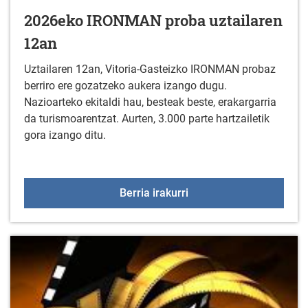
2026eko IRONMAN proba uztailaren
12an
Uztailaren 12an, Vitoria-Gasteizko IRONMAN probaz
berriro ere gozatzeko aukera izango dugu.
Nazioarteko ekitaldi hau, besteak beste, erakargarria
da turismoarentzat. Aurten, 3.000 parte hartzailetik
gora izango ditu.
2026eko IRONMAN proba
Berria irakurri