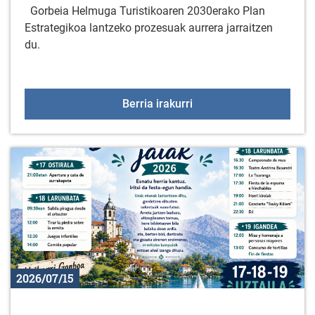
Gorbeia Helmuga Turistikoaren 2030erako Plan
Estrategikoa lantzeko prozesuak aurrera jarraitzen
du.
Gorbeia Helmuga Turisti
Berria irakurri
2026/07/15