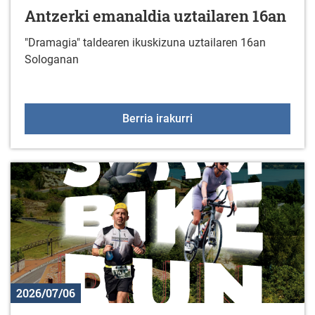
Antzerki emanaldia uztailaren 16an
"Dramagia" taldearen ikuskizuna uztailaren 16an
Sologanan
Antzerki emanaldia uzta
Berria irakurri
2026/07/06