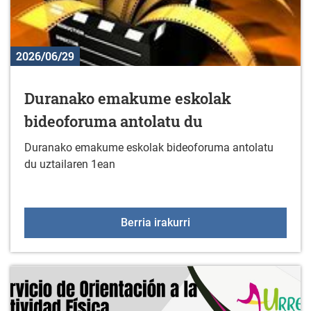
2026/06/29
Duranako emakume eskolak
bideoforuma antolatu du
Duranako emakume eskolak bideoforuma antolatu
du uztailaren 1ean
Duranako emakume esko
Berria irakurri