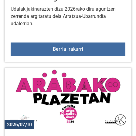
Udalak jakinarazten dizu 2026rako dirulaguntzen
zerrenda argitaratu dela Arratzua-Ubarrundia
udalerrian.
2026ko dirulaguntzak
Berria irakurri
2026/07/10