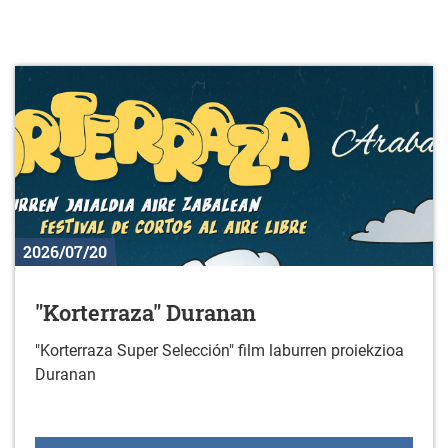
2026/07/20
"Korterraza" Duranan
"Korterraza Super Selección" film laburren proiekzioa
Duranan