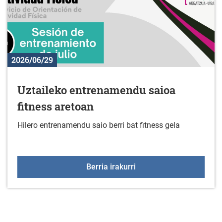
2026/06/29
Uztaileko entrenamendu saioa
fitness aretoan
Hilero entrenamendu saio berri bat fitness gela
Uztaileko entrenamendu 
Berria irakurri