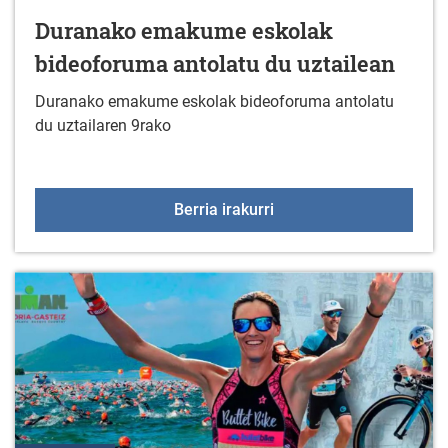
Duranako emakume eskolak
bideoforuma antolatu du uztailean
Duranako emakume eskolak bideoforuma antolatu
du uztailaren 9rako
Duranako emakume eskol
Berria irakurri