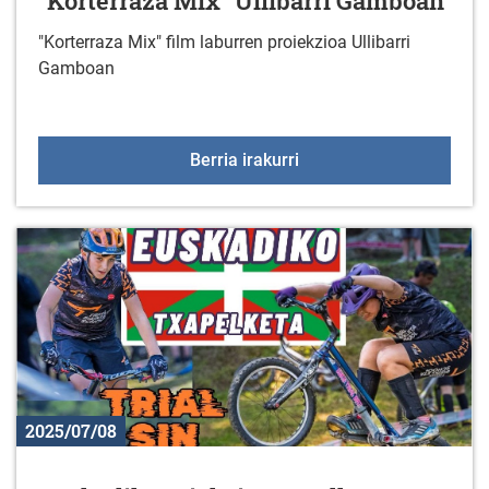
"Korterraza Mix" Ullibarri Gamboan
"Korterraza Mix" film laburren proiekzioa Ullibarri
Gamboan
"Korterraza Mix" Ulliba
Berria irakurri
2025/07/08