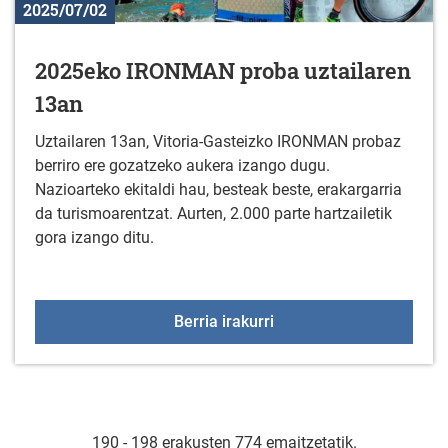
2025/07/02
2025eko IRONMAN proba uztailaren
13an
Uztailaren 13an, Vitoria-Gasteizko IRONMAN probaz
berriro ere gozatzeko aukera izango dugu.
Nazioarteko ekitaldi hau, besteak beste, erakargarria
da turismoarentzat. Aurten, 2.000 parte hartzailetik
gora izango ditu.
2025eko IRONMAN proba
Berria irakurri
190 - 198 erakusten 774 emaitzetatik.