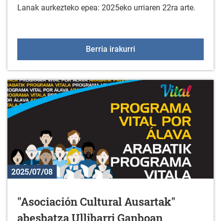
Lanak aurkezteko epea: 2025eko urriaren 22ra arte.
XXIII ARGAZKI LEHIAKET
Berria irakurri
2025/07/08
"Asociación Cultural Ausartak"
abesbatza Ullibarri Ganboan