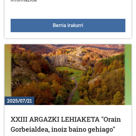
XLIII ARABAKO ITZUL
Berria irakurri
2025/07/21
XXIII ARGAZKI LEHIAKETA "Orain
Gorbeialdea, inoiz baino gehiago"