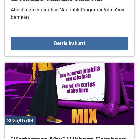
Abesbatza emanaldia "Arabatik Programa Vitala"ren
barnean
"Asociación Cultural Au
Berria irakurri
2025/07/08