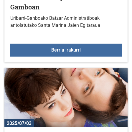
Gamboan
Uribarri-Ganboako Batzar Administratiboak
antolatutako Santa Marina Jaien Egitaraua
Santa Marinako jaiak Ul
Berria irakurri
2025/07/03