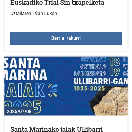
Euskadiko Trial Sin txapelketa
Uztailaren 19an Lukon
Euskadiko Trial Sin txap
Berria irakurri
2025/07/08
Santa Marinako jaiak Ullibarri