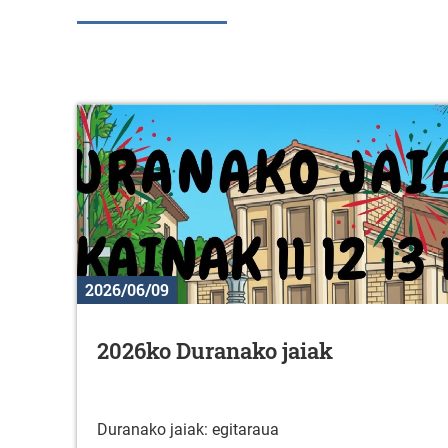
2026/06/09
2026ko Duranako jaiak
Duranako jaiak: egitaraua