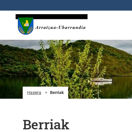
Eduki nagusira joan
Hasiera
>
Berriak
Berriak