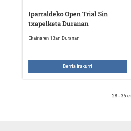
Iparraldeko Open Trial Sin
txapelketa Duranan
Ekainaren 13an Duranan
Iparraldeko Open T
Berria irakurri
28 - 36 e