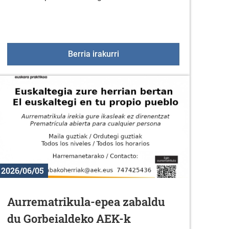
o txangoa uztailaren 18an
Kirol eskaintza uztailean
Berria irakurri
2026/06/05
Aurrematrikula-epea zabaldu
du Gorbeialdeko AEK-k