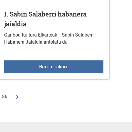
I. Sabin Salaberri habanera
jaialdia
Ganboa Kultura Elkarteak I. Sabin Salaberri
Habanera Jaialdia antolatu du
lak bideoforuma antolatu du
I. Sabin Salaberri habanera ja
Berria irakurri
86
ea
ermediate Pages Use TAB to navigate.
Orrialdea