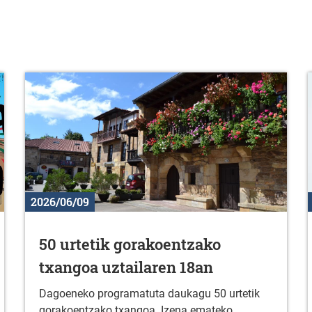
2026/06/09
50 urtetik gorakoentzako
txangoa uztailaren 18an
Dagoeneko programatuta daukagu 50 urtetik
gorakoentzako txangoa. Izena emateko