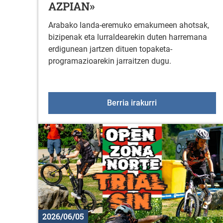
AZPIAN»
Arabako landa-eremuko emakumeen ahotsak,
bizipenak eta lurraldearekin duten harremana
erdigunean jartzen dituen topaketa-
programazioarekin jarraitzen dugu.
Landa eremuko ha
Berria irakurri
2026/06/05