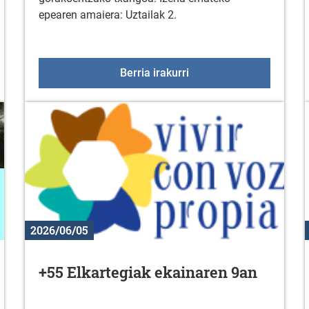
epearen amaiera: Uztailak 2.
aiak
50 urtetik gorakoentzak
Berria irakurri
2026/06/05
+55 Elkartegiak ekainaren 9an