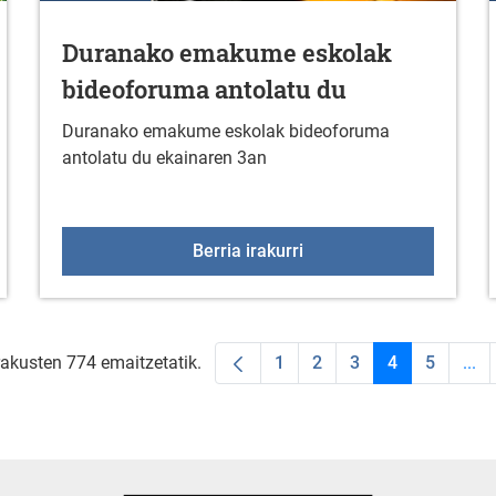
Duranako emakume eskolak
bideoforuma antolatu du
Duranako emakume eskolak bideoforuma
antolatu du ekainaren 3an
rial Sin txapelketa Duranan
Duranako emakume esko
Berria irakurri
rakusten 774 emaitzetatik.
1
2
3
4
5
...
Orrialdea
Orrialdea
Orrialdea
Orrialdea
Orriald
Int