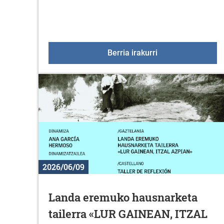
2026ko Duranako j
Berria irakurri
2026/06/09
Landa eremuko hausnarketa
tailerra «LUR GAINEAN, ITZAL