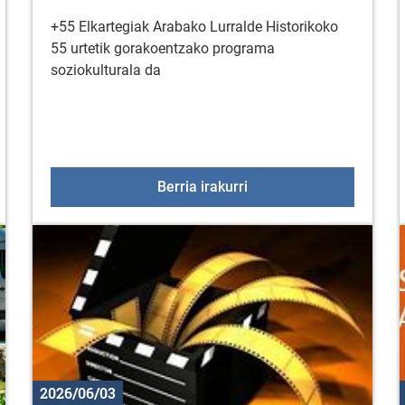
+55 Elkartegiak Arabako Lurralde Historikoko
55 urtetik gorakoentzako programa
soziokulturala da
usnarketa tailerra «LUR GAINEAN, ITZAL AZPIAN»
+55 Elkartegiak ekainar
Berria irakurri
2026/06/03