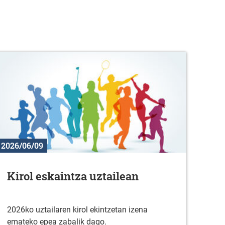
2026/06/09
Kirol eskaintza uztailean
2026ko uztailaren kirol ekintzetan izena
emateko epea zabalik dago.