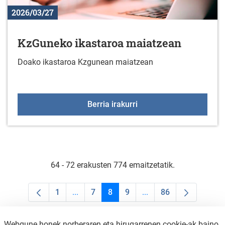
2026/03/27
KzGuneko ikastaroa maiatzean
Doako ikastaroa Kzgunean maiatzean
KzGuneko ikastaroa ma
Berria irakurri
64 - 72 erakusten 774 emaitzetatik.
1
...
7
8
9
...
86
Orrialdea
Intermediate Pages Use TAB to navigate.
Orrialdea
Orrialdea
Orrialdea
Intermediate Pages Us
Orrialdea
Webgune honek norberaren eta hirugarrenen cookie-ak baino