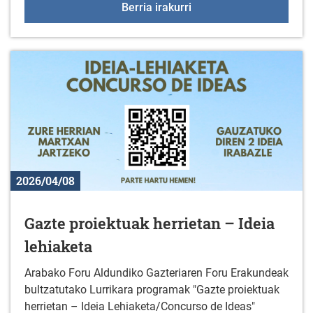
Zinema-tailerra Uribarr
Berria irakurri
2026/04/08
Gazte proiektuak herrietan – Ideia
lehiaketa
Arabako Foru Aldundiko Gazteriaren Foru Erakundeak
bultzatutako Lurrikara programak "Gazte proiektuak
herrietan – Ideia Lehiaketa/Concurso de Ideas"