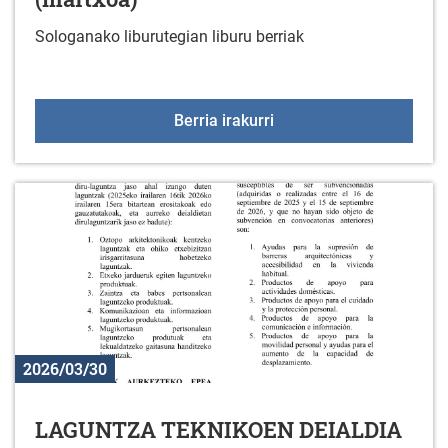
Sologanako liburutegian liburu berriak
Liburu berriak liburuteg
Berria irakurri
2026/03/30
LAGUNTZA TEKNIKOEN DEIALDIA