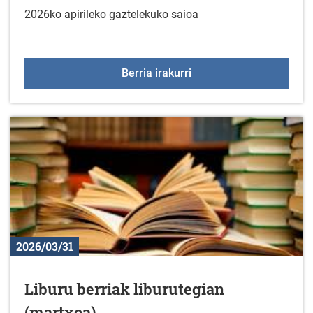
2026ko apirileko gaztelekuko saioa
Gaztelekua apirilaren 1
Berria irakurri
2026/03/31
Liburu berriak liburutegian
(martxoa)