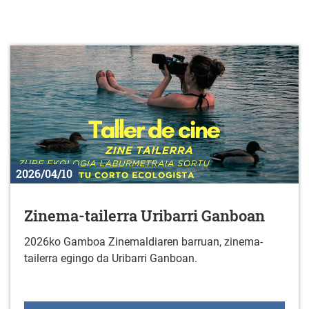
2026/04/10
Zinema-tailerra Uribarri Ganboan
2026ko Gamboa Zinemaldiaren barruan, zinema-
tailerra egingo da Uribarri Ganboan.