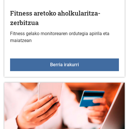
Fitness aretoko aholkularitza-
zerbitzua
Fitness gelako monitorearen ordutegia apirila eta
maiatzean
Fitness aretoko aholkula
Berria irakurri