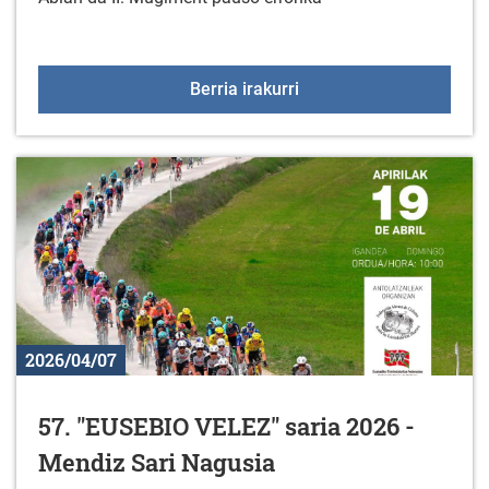
II. Mugiment Pausu Erro
Berria irakurri
2026/04/07
57. "EUSEBIO VELEZ" saria 2026 -
Mendiz Sari Nagusia