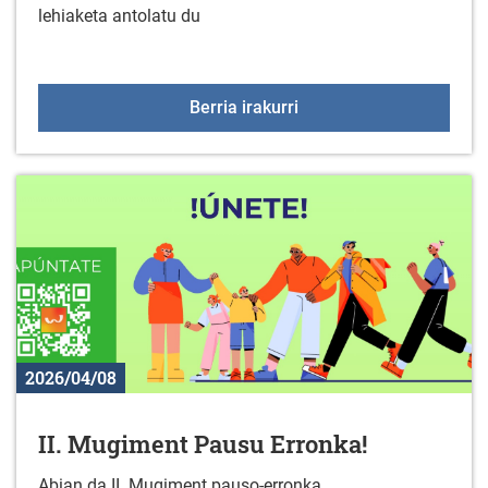
lehiaketa antolatu du
Gazte proiektuak herriet
Berria irakurri
2026/04/08
II. Mugiment Pausu Erronka!
Abian da II. Mugiment pauso-erronka