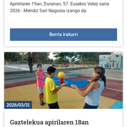
Apririlaren 19an, Duranan, 57. Eusebio Velez saria
2026 - Mendiz Sari Nagusia izango da.
57. "EUSEBIO VELEZ" sar
Berria irakurri
2026/03/31
Gaztelekua apirilaren 18an