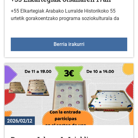
+55 Elkartegiak Arabako Lurralde Historikoko 55
urtetik gorakoentzako programa soziokulturala da
+55 Elkartegiak otsaila
Berria irakurri
2026/02/12