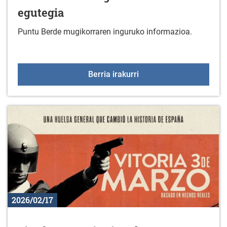
egutegia
Puntu Berde mugikorraren inguruko informazioa.
Puntu Berde mugikorrar
Berria irakurri
2026/02/17