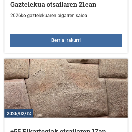
Gaztelekua otsailaren 21ean
2026ko gaztelekuaren bigarren saioa
Gaztelekua otsailaren 
Berria irakurri
2026/02/12
+55 Elkartegiak otsailaren 17an