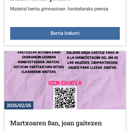
Material berria gimnasioan: hanketarako prensa
Material berria gimnasi
Berria irakurri
2026/02/26
Martxoaren 8an, joan gaitezen