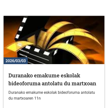
2026/03/03
Duranako emakume eskolak
bideoforuma antolatu du martxoan
Duranako emakume eskolak bideoforuma antolatu
du martxoaren 11n