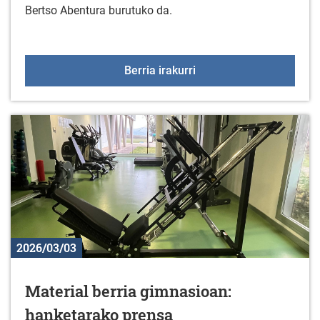
Bertso Abentura burutuko da.
Gorbeialdeko bertso ab
Berria irakurri
2026/03/03
Material berria gimnasioan:
hanketarako prensa