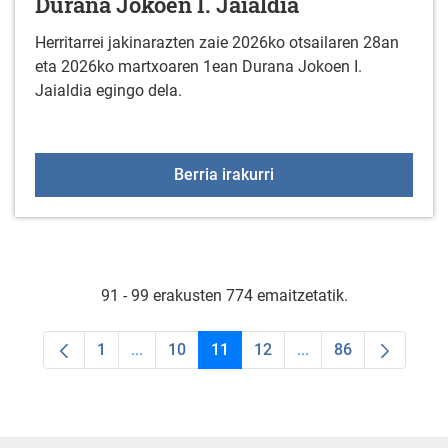
Durana Jokoen I. Jaialdia
Herritarrei jakinarazten zaie 2026ko otsailaren 28an
eta 2026ko martxoaren 1ean Durana Jokoen I.
Jaialdia egingo dela.
Durana Jokoen I. Jaiald
Berria irakurri
91 - 99 erakusten 774 emaitzetatik.
1
...
10
11
12
...
86
Orrialdea
Intermediate Pages Use TAB to navigate.
Orrialdea
Orrialdea
Orrialdea
Intermediate Pages U
Orrialdea