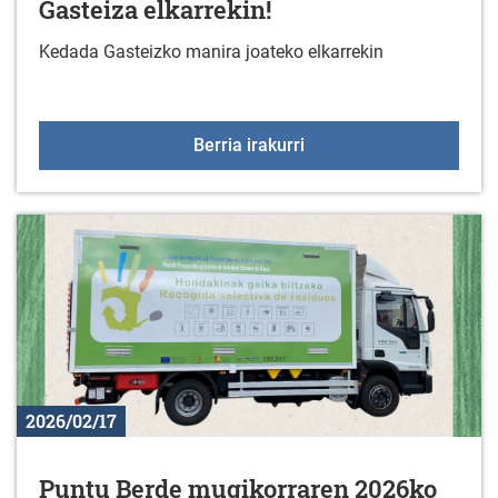
Gasteiza elkarrekin!
Kedada Gasteizko manira joateko elkarrekin
Martxoaren 8an, joan ga
Berria irakurri
2026/02/17
Puntu Berde mugikorraren 2026ko