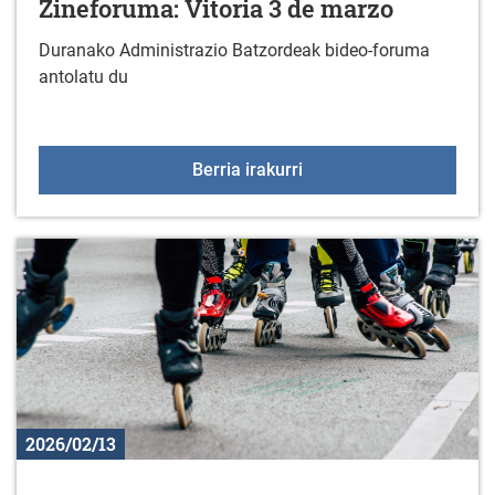
Zineforuma: Vitoria 3 de marzo
Duranako Administrazio Batzordeak bideo-foruma
antolatu du
Zineforuma: Vitoria 3 d
Berria irakurri
2026/02/13