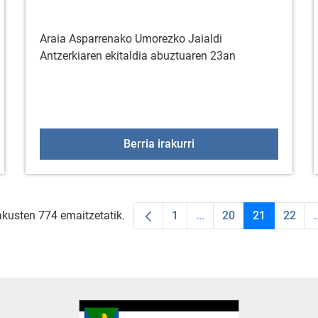
Araia Asparrenako Umorezko Jaialdi
Antzerkiaren ekitaldia abuztuaren 23an
TZULIA KADETEAK 3. ETAPA (TXIRRINDULARITZA)
"Meraki" emanaldia ulli
Berria irakurri
akusten 774 emaitzetatik.
1
...
20
21
22
.
Orrialdea
Intermediate Pages Use
Orrialdea
Orrialdea
Orria