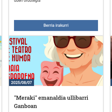
duen ordutegia
taldeko saioak irailean
Sologanako ordutegia ir
Berria irakurri
2025/08/07
"Meraki" emanaldia ullibarri
Ganboan