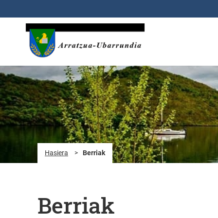
Eduki nagusira joan
Hasiera
>
Berriak
Berriak