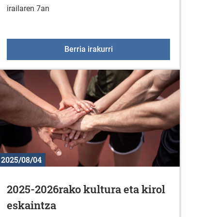
irailaren 7an
ailean
Meza eta kontzertua Mendibi
Berria irakurri
2025/08/04
2025-2026rako kultura eta kirol
eskaintza