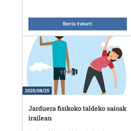
Zurbanoko jaiak 2
Berria irakurri
2025/08/25
Jarduera fisikoko taldeko saioak
irailean