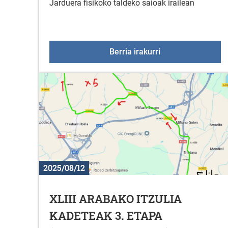
Jarduera fisikoko taldeko saioak irailean
Jarduera fisikoko 
Berria irakurri
2025/08/12
XLIII ARABAKO ITZULIA
KADETEAK 3. ETAPA