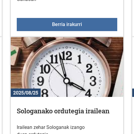
025
MagialdiAraba Uribarri-
Berria irakurri
2025/08/25
Sologanako ordutegia irailean
Irailean zehar Sologanak izango