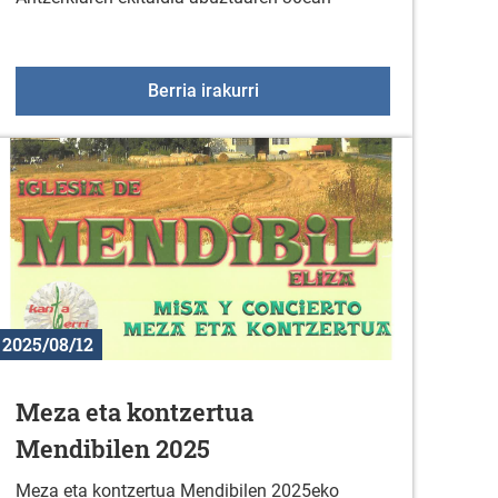
 Ganboara heltzen da
"Welcome & Sorry" emanaldia
Berria irakurri
2025/08/12
Meza eta kontzertua
Mendibilen 2025
Meza eta kontzertua Mendibilen 2025eko