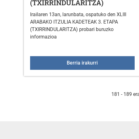
(TXIRRINDULARITZA)
Irailaren 13an, larunbata, ospatuko den XLIII
ARABAKO ITZULIA KADETEAK 3. ETAPA
(TXIRRINDULARITZA) probari buruzko
informazioa
XLIII ARABAKO I
Berria irakurri
181 - 189 er