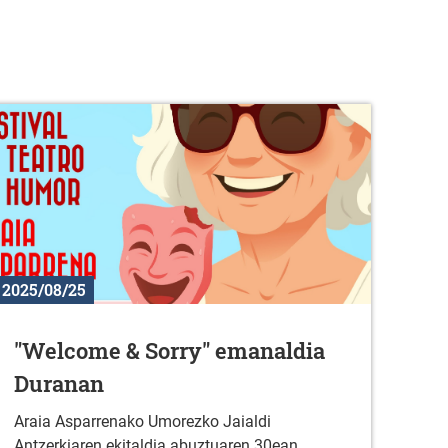
2025/08/25
"Welcome & Sorry" emanaldia
Duranan
Araia Asparrenako Umorezko Jaialdi
Antzerkiaren ekitaldia abuztuaren 30ean