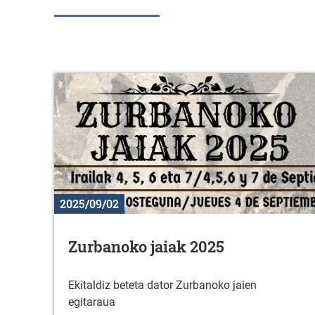
2025/09/02
Zurbanoko jaiak 2025
Ekitaldiz beteta dator Zurbanoko jaien
egitaraua