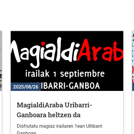
2025/08/26
MagialdiAraba Uribarri-
Ganboara heltzen da
Disfrutatu magiaz irailaren 1ean Ullibarri
Ganboan