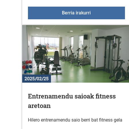
Material berria g
Berria irakurri
2025/02/25
Entrenamendu saioak fitness
aretoan
Hilero entrenamendu saio berri bat fitness gela