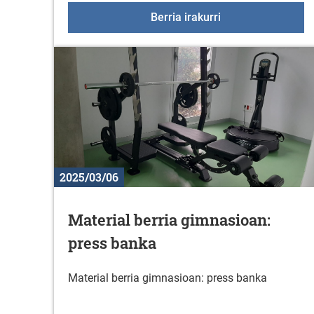
Martxoak 15: Gazt
Berria irakurri
2025/03/06
Material berria gimnasioan:
press banka
Material berria gimnasioan: press banka