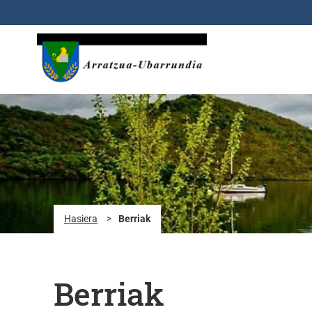
Eduki nagusira joan
Hasiera
>
Berriak
Berriak