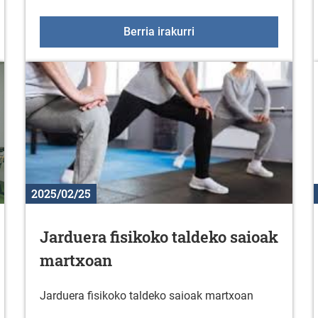
imnasioan: press banka
Fitness aretoko aholkula
Berria irakurri
2025/02/25
Jarduera fisikoko taldeko saioak
martxoan
Jarduera fisikoko taldeko saioak martxoan