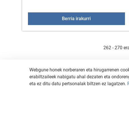
Entrenamendu saio
Berria irakurri
262 - 270 er
Webgune honek norberaren eta hirugarrenen cookie
erabiltzaileek nabigatu ahal dezaten eta ondoreng
eta ez ditu datu pertsonalak biltzen ez lagatzen.
KONTAKTUA
LEGE OHARRA