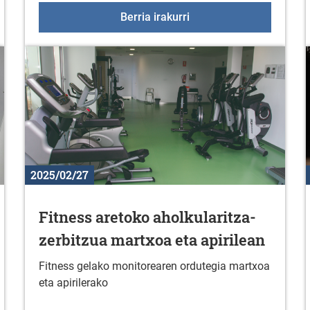
elekua
Yoga klaseak
Berria irakurri
2025/02/27
Fitness aretoko aholkularitza-
zerbitzua martxoa eta apirilean
Fitness gelako monitorearen ordutegia martxoa
eta apirilerako