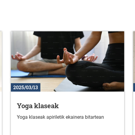
2025/03/13
Yoga klaseak
Yoga klaseak apiriletik ekainera bitartean