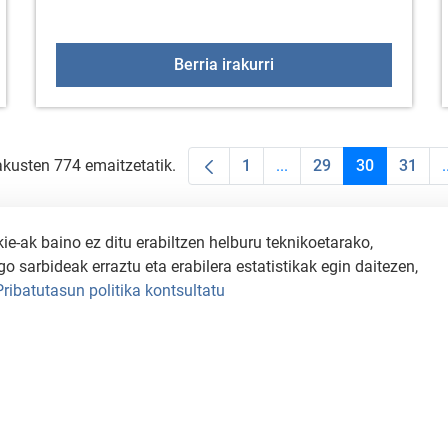
ak fitness aretoan
Jarduera fisikoko talde
Berria irakurri
akusten 774 emaitzetatik.
1
...
29
30
31
.
Orrialdea
Intermediate Pages Use
Orrialdea
Orrialdea
Orria
-ak baino ez ditu erabiltzen helburu teknikoetarako,
o sarbideak erraztu eta erabilera estatistikak egin daitezen,
Pribatutasun politika kontsultatu
SALAKETA KANALA
PRIBATUTASUN POLITIKA
COOKIEN POLITIKA
Copyright © 2026 / Excmo. arratzua | Todos los derechos reservados.