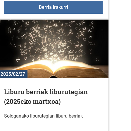
Eskalada Masterclassa
Berria irakurri
2025/02/27
Liburu berriak liburutegian
(2025eko martxoa)
Sologanako liburutegian liburu berriak