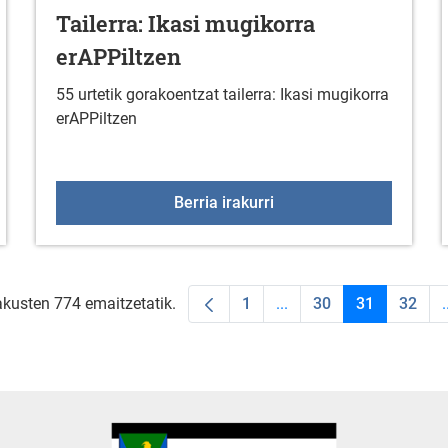
Tailerra: Ikasi mugikorra
erAPPiltzen
55 urtetik gorakoentzat tailerra: Ikasi mugikorra
erAPPiltzen
taldeko saioak otsailean
Tailerra: Ikasi mugikorr
Berria irakurri
akusten 774 emaitzetatik.
1
...
30
31
32
.
Orrialdea
Intermediate Pages Use
Orrialdea
Orrialdea
Orria