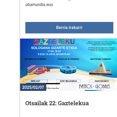
ubarrundia.eus
Ariketa hipopresib
Berria irakurri
2025/02/07
Otsailak 22: Gaztelekua