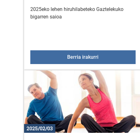
2025eko lehen hiruhilabeteko Gaztelekuko
bigarren saioa
Otsailak 22: Gazte
Berria irakurri
2025/02/03