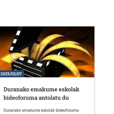
2025/02/07
Duranako emakume eskolak
bideoforuma antolatu du
Duranako emakume eskolak bideoforuma