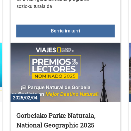
soziokulturala da
oen ikastaroa
2025ean ere, badator +
Berria irakurri
2025/02/04
Gorbeiako Parke Naturala,
National Geographic 2025