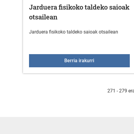
Jarduera fisikoko taldeko saioak
otsailean
Jarduera fisikoko taldeko saioak otsailean
Jarduera fisikoko 
Berria irakurri
271 - 279 er