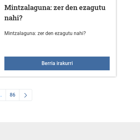
Mintzalaguna: zer den ezagutu
nahi?
Mintzalaguna: zer den ezagutu nahi?
a erAPPiltzen
Mintzalaguna: zer den ezagut
Berria irakurri
..
86
 TAB to navigate.
ldea
Intermediate Pages Use TAB to navigate.
Orrialdea