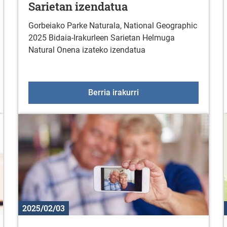
Sarietan izendatua
Gorbeiako Parke Naturala, National Geographic
2025 Bidaia-Irakurleen Sarietan Helmuga
Natural Onena izateko izendatua
lekua
Gorbeiako Parke Natural
Berria irakurri
2025/02/03