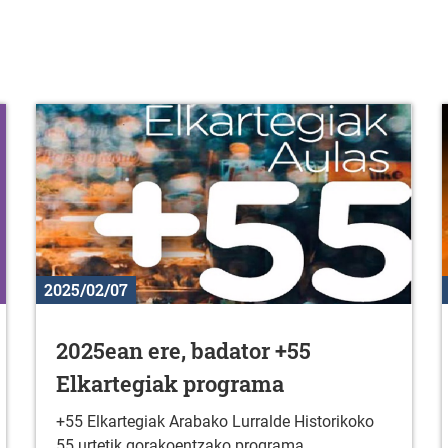
2025/02/07
2025ean ere, badator +55
Elkartegiak programa
+55 Elkartegiak Arabako Lurralde Historikoko
55 urtetik gorakoentzako programa