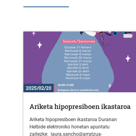
2025/02/20
Ariketa hipopresiboen ikastaroa
Ariketa hipopresiboen ikastaroa Duranan
Helbide elektroniko honetan apuntatu
zaitezke: laura.sancho@arratzua-