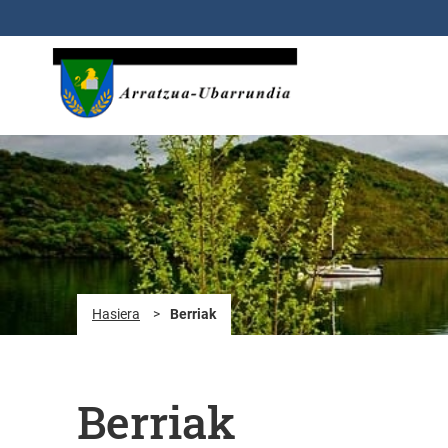
Eduki nagusira joan
Hasiera
>
Berriak
Berriak