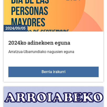
2024/09/05
2024ko adinekoen eguna
Arratzua-Ubarrundiako nagusien eguna
2024ko adinekoen egun
Berria irakurri