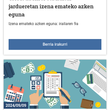
jardueretan izena emateko azken
eguna
Izena emateko azken eguna: irailaren 9a
GAUR da Kirol eta kultu
Berria irakurri
2024/09/09