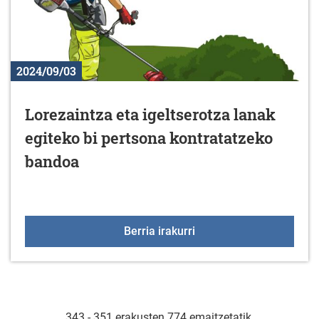
2024/09/03
Lorezaintza eta igeltserotza lanak
egiteko bi pertsona kontratatzeko
bandoa
Lorezaintza eta igeltse
Berria irakurri
343 - 351 erakusten 774 emaitzetatik.