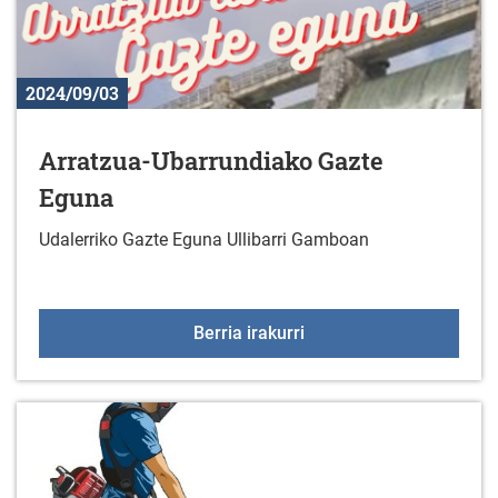
2024/09/03
Arratzua-Ubarrundiako Gazte
Eguna
Udalerriko Gazte Eguna Ullibarri Gamboan
Arratzua-Ubarrundiako 
Berria irakurri