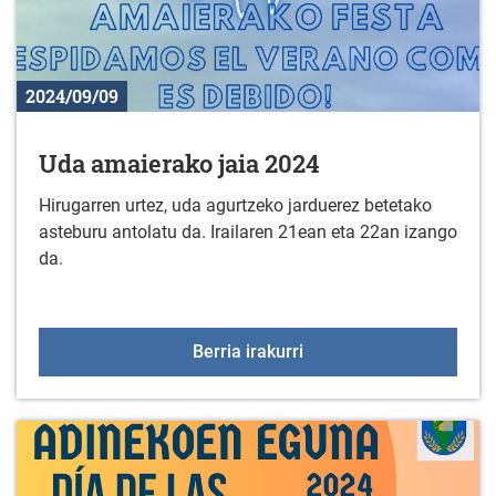
2024/09/09
Uda amaierako jaia 2024
Hirugarren urtez, uda agurtzeko jarduerez betetako
asteburu antolatu da. Irailaren 21ean eta 22an izango
da.
Uda amaierako jaia 202
Berria irakurri