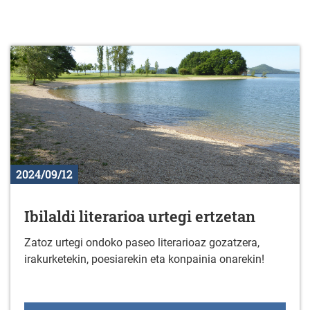
2024/09/12
Ibilaldi literarioa urtegi ertzetan
Zatoz urtegi ondoko paseo literarioaz gozatzera,
irakurketekin, poesiarekin eta konpainia onarekin!