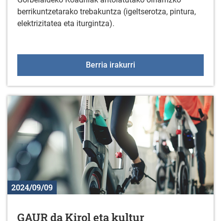
berrikuntzetarako trebakuntza (igeltserotza, pintura,
elektrizitatea eta iturgintza).
Langabeentzako ikastar
Berria irakurri
2024/09/09
GAUR da Kirol eta kultur