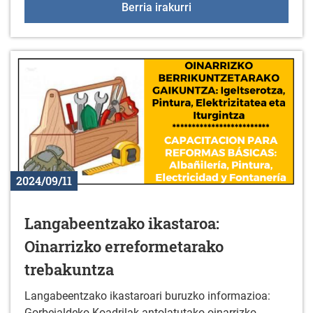
Ibilaldi literarioa urtegi
Berria irakurri
2024/09/11
Langabeentzako ikastaroa:
Oinarrizko erreformetarako
trebakuntza
Langabeentzako ikastaroari buruzko informazioa:
Gorbeialdeko Koadrilak antolatutako oinarrizko