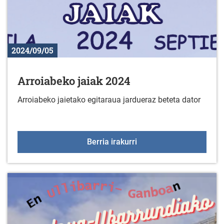
2024/09/05
Arroiabeko jaiak 2024
Arroiabeko jaietako egitaraua jardueraz beteta dator
Arroiabeko jaiak 2024
Berria irakurri