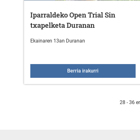
Iparraldeko Open Trial Sin
txapelketa Duranan
Ekainaren 13an Duranan
Iparraldeko Open T
Berria irakurri
28 - 36 e