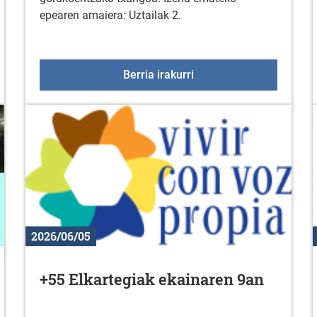
epearen amaiera: Uztailak 2.
aiak
50 urtetik gorakoentzak
Berria irakurri
2026/06/05
+55 Elkartegiak ekainaren 9an