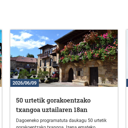
2026/06/09
50 urtetik gorakoentzako
txangoa uztailaren 18an
Dagoeneko programatuta daukagu 50 urtetik
gorakoentzako txangoa. Izena emateko