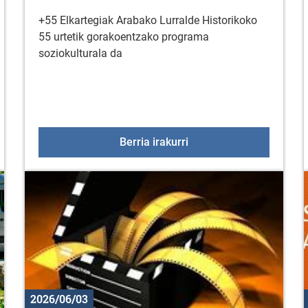
+55 Elkartegiak Arabako Lurralde Historikoko
55 urtetik gorakoentzako programa
soziokulturala da
usnarketa tailerra «LUR GAINEAN, ITZAL AZPIAN»
+55 Elkartegiak ekainar
Berria irakurri
2026/06/03