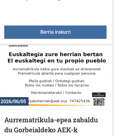
o txangoa uztailaren 18an
Kirol eskaintza uztailean
Berria irakurri
2026/06/05
Aurrematrikula-epea zabaldu
du Gorbeialdeko AEK-k