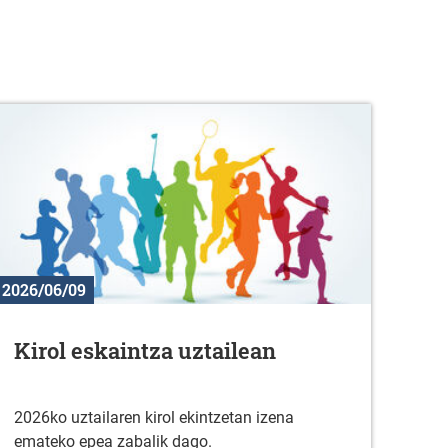
2026/06/09
Kirol eskaintza uztailean
2026ko uztailaren kirol ekintzetan izena
emateko epea zabalik dago.