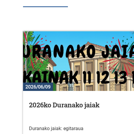
2026/06/09
2026ko Duranako jaiak
Duranako jaiak: egitaraua