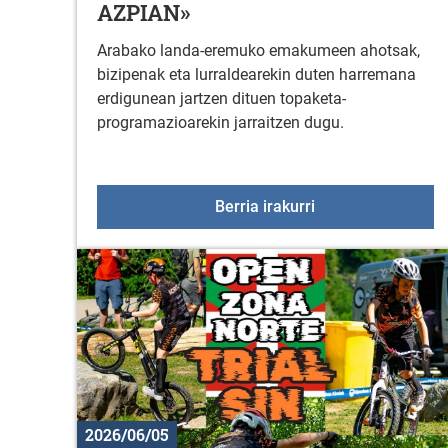
AZPIAN»
Arabako landa-eremuko emakumeen ahotsak,
bizipenak eta lurraldearekin duten harremana
erdigunean jartzen dituen topaketa-
programazioarekin jarraitzen dugu.
Landa eremuko ha
Berria irakurri
2026/06/05