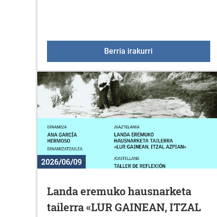
2026ko Duranako j
Berria irakurri
2026/06/09
Landa eremuko hausnarketa
tailerra «LUR GAINEAN, ITZAL