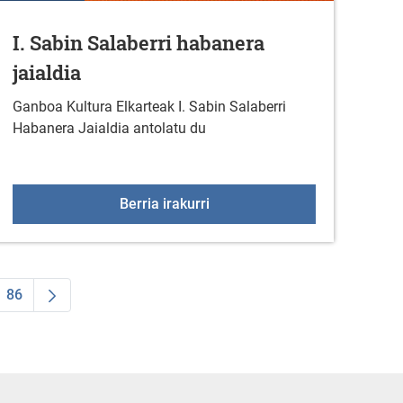
I. Sabin Salaberri habanera
jaialdia
Ganboa Kultura Elkarteak I. Sabin Salaberri
Habanera Jaialdia antolatu du
lak bideoforuma antolatu du
I. Sabin Salaberri habanera ja
Berria irakurri
86
ea
ermediate Pages Use TAB to navigate.
Orrialdea