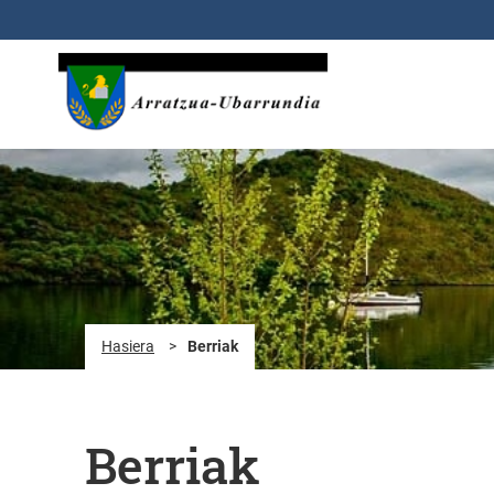
Eduki nagusira joan
Hasiera
>
Berriak
Berriak