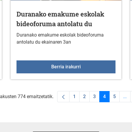
Duranako emakume eskolak
bideoforuma antolatu du
Duranako emakume eskolak bideoforuma
antolatu du ekainaren 3an
rial Sin txapelketa Duranan
Duranako emakume esko
Berria irakurri
rakusten 774 emaitzetatik.
1
2
3
4
5
...
Orrialdea
Orrialdea
Orrialdea
Orrialdea
Orriald
Int