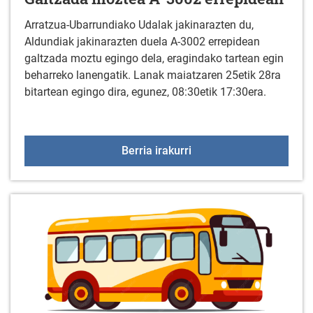
Arratzua-Ubarrundiako Udalak jakinarazten du,
Aldundiak jakinarazten duela A-3002 errepidean
galtzada moztu egingo dela, eragindako tartean egin
beharreko lanengatik. Lanak maiatzaren 25etik 28ra
bitartean egingo dira, egunez, 08:30etik 17:30era.
Galtzada moztea A-3002
Berria irakurri