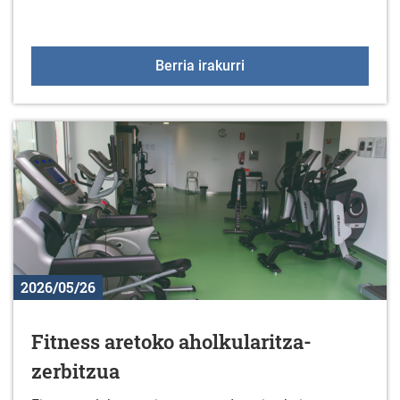
Jarduera fisikoko talde
Berria irakurri
2026/05/26
Fitness aretoko aholkularitza-
zerbitzua