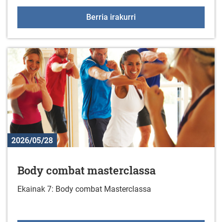
2026ko Gazte udalekua
Berria irakurri
2026/05/28
Body combat masterclassa
Ekainak 7: Body combat Masterclassa