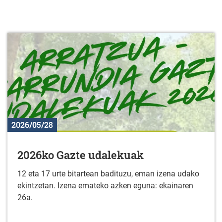
2026/05/28
2026ko Gazte udalekuak
12 eta 17 urte bitartean badituzu, eman izena udako
ekintzetan. Izena emateko azken eguna: ekainaren
26a.