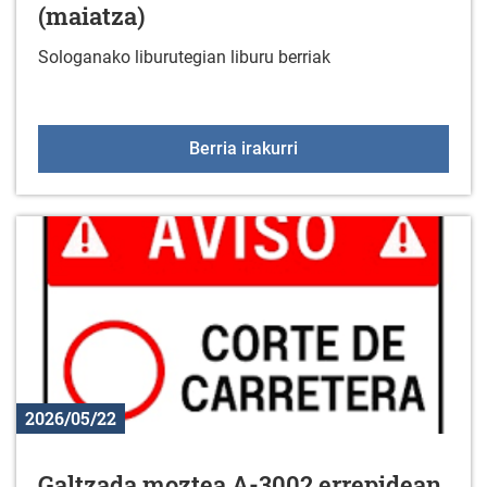
(maiatza)
Sologanako liburutegian liburu berriak
Liburu berriak liburuteg
Berria irakurri
2026/05/22
Galtzada moztea A-3002 errepidean