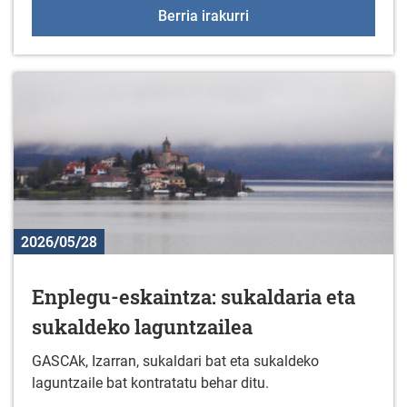
Body combat mastercla
Berria irakurri
2026/05/28
Enplegu-eskaintza: sukaldaria eta
sukaldeko laguntzailea
GASCAk, Izarran, sukaldari bat eta sukaldeko
laguntzaile bat kontratatu behar ditu.