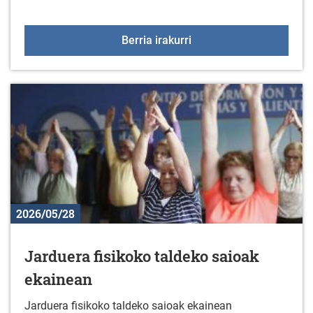
Enplegu-eskaintza: suka
Berria irakurri
2026/05/28
Jarduera fisikoko taldeko saioak
ekainean
Jarduera fisikoko taldeko saioak ekainean