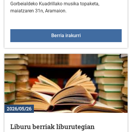
Gorbeialdeko Kuadrillako musika topaketa,
maiatzaren 31n, Aramaion.
Gorbeialdea Musikaz Bl
Berria irakurri
2026/05/26
Liburu berriak liburutegian