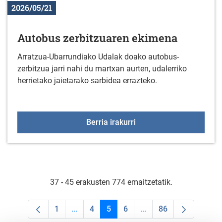
2026/05/21
Autobus zerbitzuaren ekimena
Arratzua-Ubarrundiako Udalak doako autobus-
zerbitzua jarri nahi du martxan aurten, udalerriko
herrietako jaietarako sarbidea errazteko.
Autobus zerbitzuaren e
Berria irakurri
37 - 45 erakusten 774 emaitzetatik.
1
...
4
5
6
...
86
Orrialdea
Intermediate Pages Use TAB to navigate.
Orrialdea
Orrialdea
Orrialdea
Intermediate Pages Us
Orrialdea