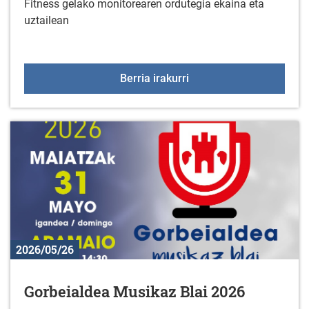
Fitness gelako monitorearen ordutegia ekaina eta
uztailean
Fitness aretoko aholkula
Berria irakurri
2026/05/26
Gorbeialdea Musikaz Blai 2026