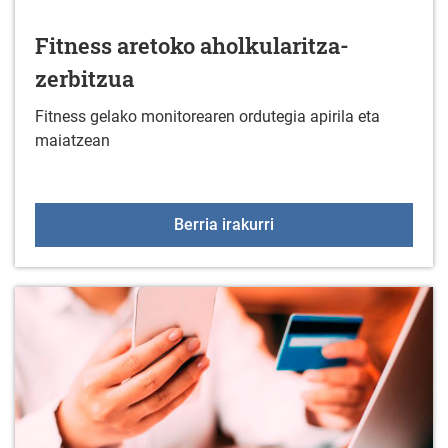
Fitness aretoko aholkularitza-
zerbitzua
Fitness gelako monitorearen ordutegia apirila eta
maiatzean
Fitness aretoko aholkula
Berria irakurri