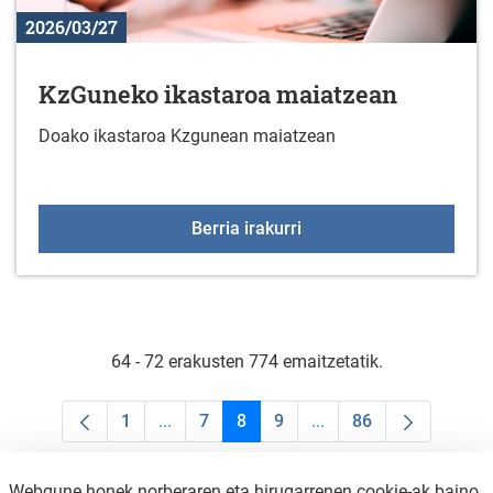
2026/03/27
KzGuneko ikastaroa maiatzean
Doako ikastaroa Kzgunean maiatzean
KzGuneko ikastaroa ma
Berria irakurri
64 - 72 erakusten 774 emaitzetatik.
1
...
7
8
9
...
86
Orrialdea
Intermediate Pages Use TAB to navigate.
Orrialdea
Orrialdea
Orrialdea
Intermediate Pages Us
Orrialdea
Webgune honek norberaren eta hirugarrenen cookie-ak baino