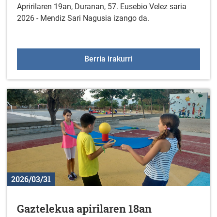
Apririlaren 19an, Duranan, 57. Eusebio Velez saria
2026 - Mendiz Sari Nagusia izango da.
57. "EUSEBIO VELEZ" sar
Berria irakurri
2026/03/31
Gaztelekua apirilaren 18an