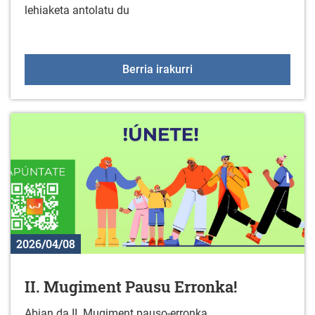
lehiaketa antolatu du
Gazte proiektuak herriet
Berria irakurri
2026/04/08
II. Mugiment Pausu Erronka!
Abian da II. Mugiment pauso-erronka