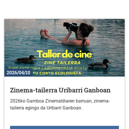
2026/04/10
Zinema-tailerra Uribarri Ganboan
2026ko Gamboa Zinemaldiaren barruan, zinema-
tailerra egingo da Uribarri Ganboan.