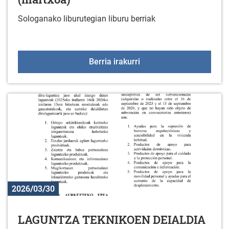
Sologanako liburutegian liburu berriak
Liburu berriak liburuteg
Berria irakurri
2026/03/30
LAGUNTZA TEKNIKOEN DEIALDIA