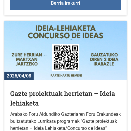
Zinema-tailerra Uribarr
Berria irakurri
2026/04/08
Gazte proiektuak herrietan – Ideia
lehiaketa
Arabako Foru Aldundiko Gazteriaren Foru Erakundeak
bultzatutako Lurrikara programak "Gazte proiektuak
herrietan – Ideia Lehiaketa/Concurso de Ideas"