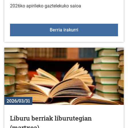
2026ko apirileko gaztelekuko saioa
Gaztelekua apirilaren 1
Berria irakurri
2026/03/31
Liburu berriak liburutegian
(martxoa)