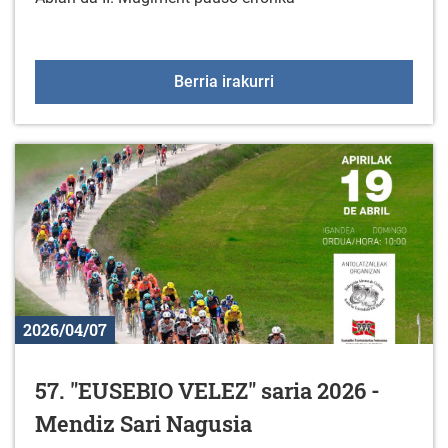
II. Mugiment Pausu Erro
Berria irakurri
2026/04/07
57. "EUSEBIO VELEZ" saria 2026 -
Mendiz Sari Nagusia