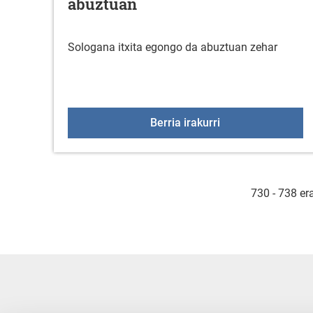
abuztuan
Sologana itxita egongo da abuztuan zehar
Sologana itxita e
Berria irakurri
730 - 738 er