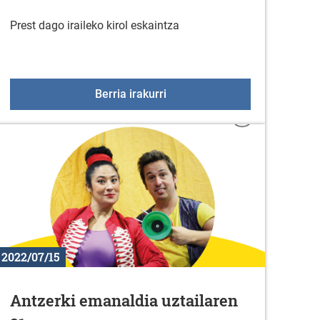
Prest dago iraileko kirol eskaintza
Kirol eskaintza irailean
Berria irakurri
2022/07/15
Antzerki emanaldia uztailaren