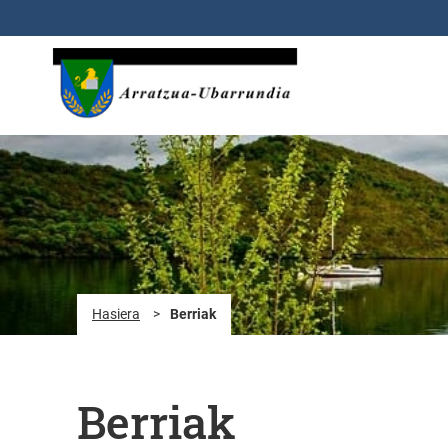
Eduki nagusira joan
Hasiera
>
Berriak
Berriak