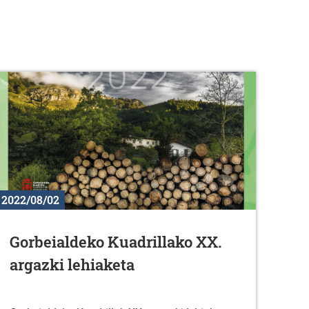
2022/08/02
Gorbeialdeko Kuadrillako XX.
argazki lehiaketa