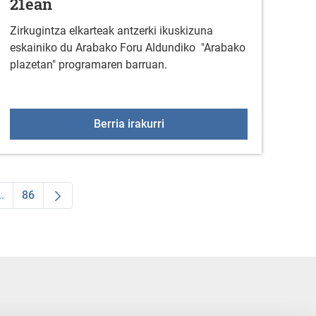
21ean
Zirkugintza elkarteak antzerki ikuskizuna
eskainiko du Arabako Foru Aldundiko "Arabako
plazetan" programaren barruan.
EDENERAKO PROGRAMA, GAIXOTASUN MENTALA DUTEN PER
Antzerki emanaldia uztailare
Berria irakurri
..
86
 TAB to navigate.
ldea
Intermediate Pages Use TAB to navigate.
Orrialdea