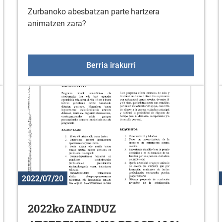
Zurbanoko abesbatzan parte hartzera
animatzen zara?
23
Zurbanoko abesbatza
Berria irakurri
2022/07/20
2022ko ZAINDUZ