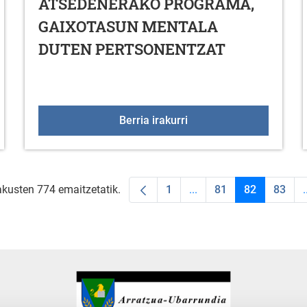
ATSEDENERAKO PROGRAMA,
GAIXOTASUN MENTALA
DUTEN PERTSONENTZAT
gongo da abuztuan
2022ko ZAINDUZ ATS
Berria irakurri
akusten 774 emaitzetatik.
1
...
81
82
83
.
Orrialdea
Intermediate Pages Use
Orrialdea
Orrialdea
Orria