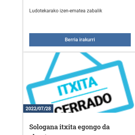
Ludotekarako izen-ematea zabalik
Ludoteka 2022-20
Berria irakurri
2022/07/28
Sologana itxita egongo da