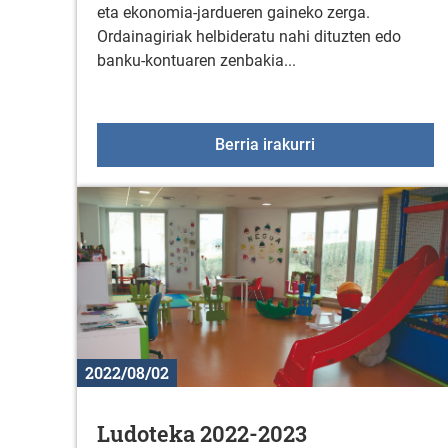
eta ekonomia-jardueren gaineko zerga.
Ordainagiriak helbideratu nahi dituzten edo
banku-kontuaren zenbakia...
Ordainagiriak helb
Berria irakurri
2022/08/02
Ludoteka 2022-2023