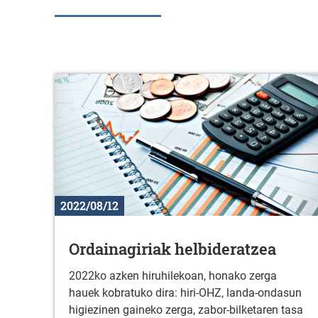
2022/08/12
Ordainagiriak helbideratzea
2022ko azken hiruhilekoan, honako zerga
hauek kobratuko dira: hiri-OHZ, landa-ondasun
higiezinen gaineko zerga, zabor-bilketaren tasa