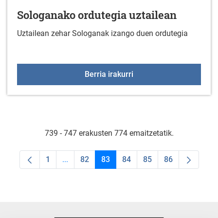
Sologanako ordutegia uztailean
Uztailean zehar Sologanak izango duen ordutegia
Sologanako ordutegia uz
Berria irakurri
739 - 747 erakusten 774 emaitzetatik.
1
...
82
83
84
85
86
Orrialdea
Intermediate Pages Use TAB to navigate.
Orrialdea
Orrialdea
Orrialdea
Orrialdea
Orrialdea