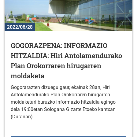
2022/06/28
GOGORAZPENA: INFORMAZIO
HITZALDIA: Hiri Antolamendurako
Plan Orokorraren hirugarren
moldaketa
Gogorarazten dizuegu gaur, ekainak 28an, Hiri
Antolamendurako Plan Orokorraren hirugarren
moldaketari buruzko informazio hitzaldia egingo
dela 19:00etan Sologana Gizarte Etxeko kantxan
(Duranan).