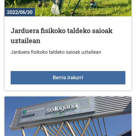
2022/06/30
Jarduera fisikoko taldeko saioak
uztailean
Jarduera fisikoko taldeko saioak uztailean
Jarduera fisikoko taldek
Berria irakurri