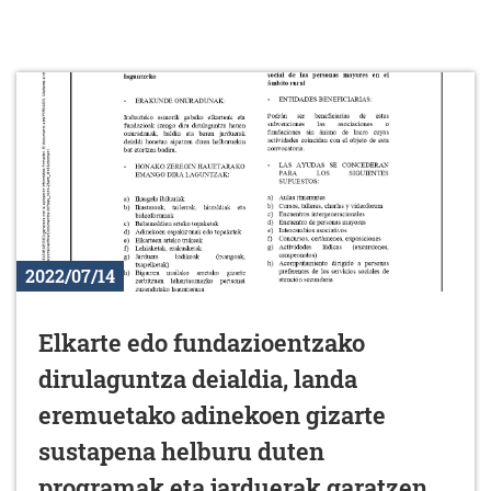
2022/07/14
Elkarte edo fundazioentzako
dirulaguntza deialdia, landa
eremuetako adinekoen gizarte
sustapena helburu duten
programak eta jarduerak garatzen