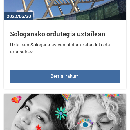
2022/06/30
Sologanako ordutegia uztailean
Uztailean Sologana astean birritan zabalduko da
arratsaldez.
Sologanako ordutegia uz
Berria irakurri