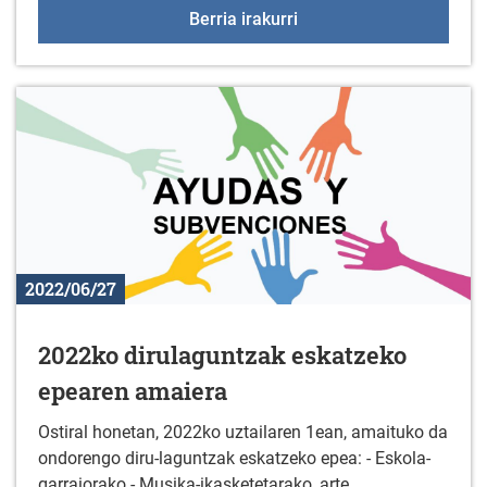
GOGORAZPENA: INFORMAZ
Berria irakurri
2022/06/27
2022ko dirulaguntzak eskatzeko
epearen amaiera
Ostiral honetan, 2022ko uztailaren 1ean, amaituko da
ondorengo diru-laguntzak eskatzeko epea: - Eskola-
garraiorako - Musika-ikasketetarako, arte