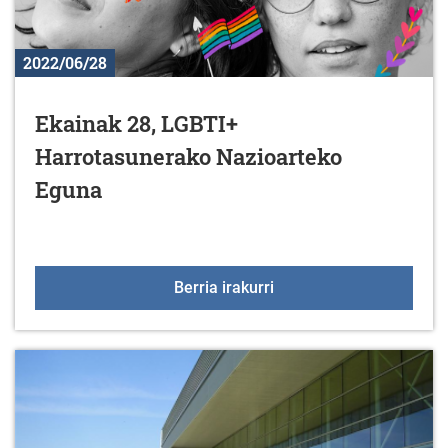
2022/06/28
Ekainak 28, LGBTI+
Harrotasunerako Nazioarteko
Eguna
Ekainak 28, LGBTI+ Har
Berria irakurri