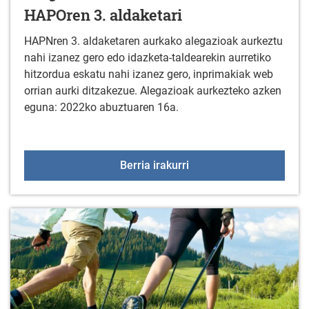
HAPOren 3. aldaketari
HAPNren 3. aldaketaren aurkako alegazioak aurkeztu
nahi izanez gero edo idazketa-taldearekin aurretiko
hitzordua eskatu nahi izanez gero, inprimakiak web
orrian aurki ditzakezue. Alegazioak aurkezteko azken
eguna: 2022ko abuztuaren 16a.
Alegazioak Arratzua-Ub
Berria irakurri