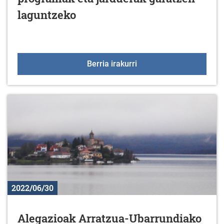
laguntzeko
Elkarte edo fundazioent
Berria irakurri
2022/06/30
Alegazioak Arratzua-Ubarrundiako