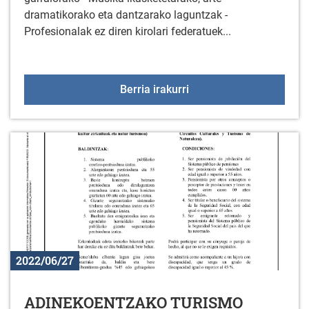
dramatikorako eta dantzarako laguntzak -
Profesionalak ez diren kirolari federatuek...
2022ko dirulaguntzak e
Berria irakurri
2022/06/27
ADINEKOENTZAKO TURISMO