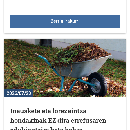
Udalak betaurrekoak bana
Berria irakurri
2026/07/23
Inausketa eta lorezaintza
hondakinak EZ dira errefusaren
edukiontzira bota behar.