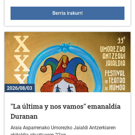
2026-2027 ikasturterako 
Berria irakurri
2026/08/03
"La última y nos vamos" emanaldia
Duranan
Araia Asparrenako Umorezko Jaialdi Antzerkiaren
ekitaldia abuztuaren 22an