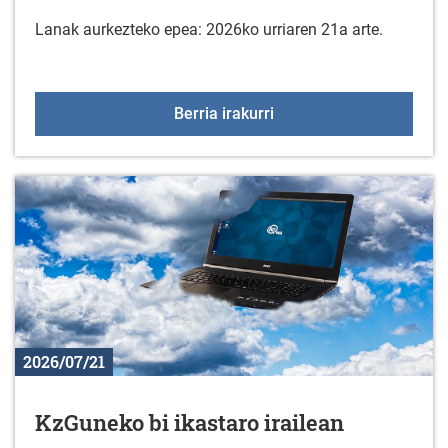
Lanak aurkezteko epea: 2026ko urriaren 21a arte.
Gorbeialdeko Kuadrill
Berria irakurri
2026/07/21
KzGuneko bi ikastaro irailean