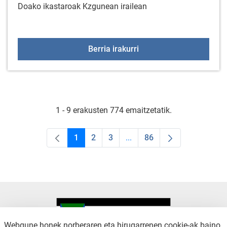
Doako ikastaroak Kzgunean irailean
KzGuneko bi ikastaro ira
Berria irakurri
1 - 9 erakusten 774 emaitzetatik.
1
2
3
...
86
Orrialdea
Orrialdea
Orrialdea
Intermediate Pages Use TAB
Orrialdea
Webgune honek norberaren eta hirugarrenen cookie-ak baino