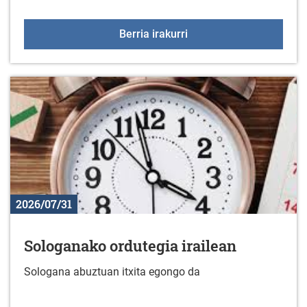
Kirol eskaintza irailean
Berria irakurri
2026/07/31
Sologanako ordutegia irailean
Sologana abuztuan itxita egongo da