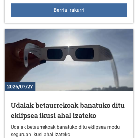
Sologanako ordutegia ir
Berria irakurri
2026/07/27
Udalak betaurrekoak banatuko ditu
eklipsea ikusi ahal izateko
Udalak betaurrekoak banatuko ditu eklipsea modu
seguruan ikusi ahal izateko