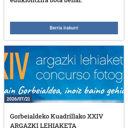
Inausketa eta lorezaint
Berria irakurri
2026/07/21
Gorbeialdeko Kuadrillako XXIV
ARGAZKI LEHIAKETA