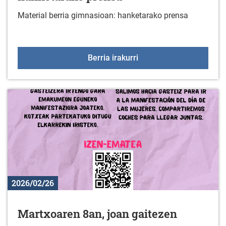
Material berria gimnasioan: hanketarako prensa
Material berria gimnasi
Berria irakurri
2026/02/26
Martxoaren 8an, joan gaitezen