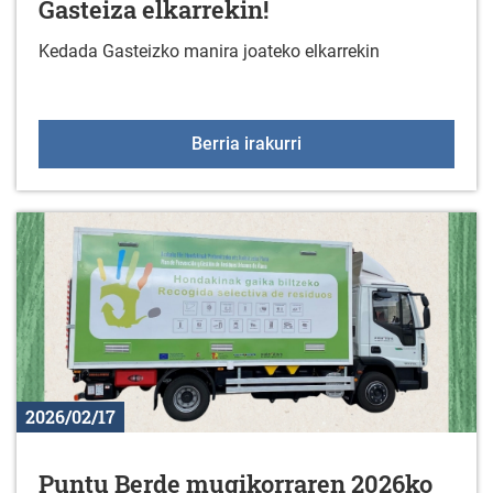
Gasteiza elkarrekin!
Kedada Gasteizko manira joateko elkarrekin
Martxoaren 8an, joan ga
Berria irakurri
2026/02/17
Puntu Berde mugikorraren 2026ko