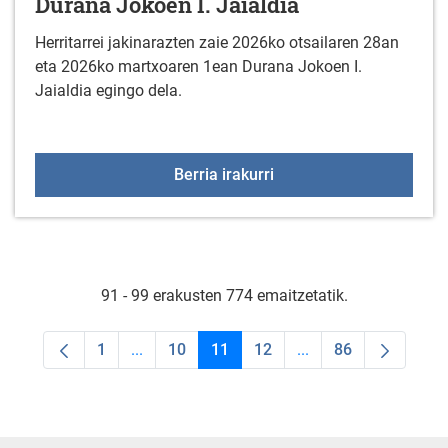
Durana Jokoen I. Jaialdia
Herritarrei jakinarazten zaie 2026ko otsailaren 28an
eta 2026ko martxoaren 1ean Durana Jokoen I.
Jaialdia egingo dela.
Durana Jokoen I. Jaiald
Berria irakurri
91 - 99 erakusten 774 emaitzetatik.
1
...
10
11
12
...
86
Orrialdea
Intermediate Pages Use TAB to navigate.
Orrialdea
Orrialdea
Orrialdea
Intermediate Pages U
Orrialdea