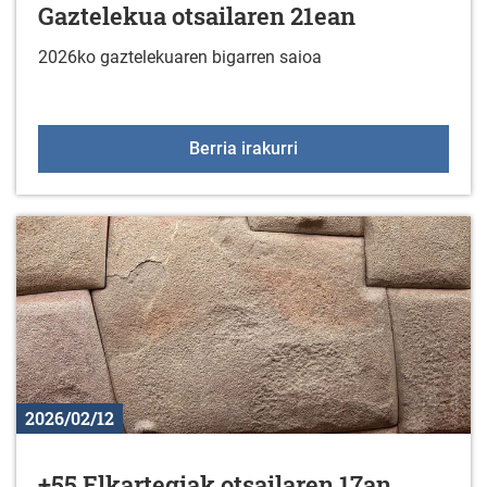
Gaztelekua otsailaren 21ean
2026ko gaztelekuaren bigarren saioa
Gaztelekua otsailaren 
Berria irakurri
2026/02/12
+55 Elkartegiak otsailaren 17an