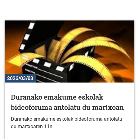
2026/03/03
Duranako emakume eskolak
bideoforuma antolatu du martxoan
Duranako emakume eskolak bideoforuma antolatu
du martxoaren 11n