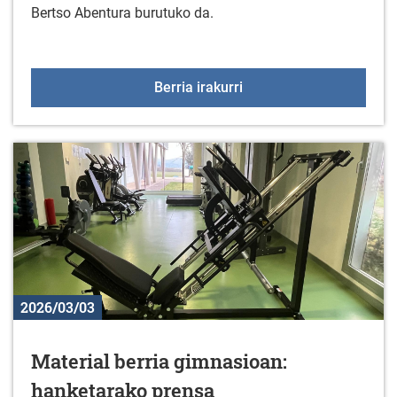
Bertso Abentura burutuko da.
Gorbeialdeko bertso ab
Berria irakurri
2026/03/03
Material berria gimnasioan:
hanketarako prensa