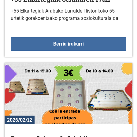
+55 Elkartegiak Arabako Lurralde Historikoko 55
urtetik gorakoentzako programa soziokulturala da
+55 Elkartegiak otsaila
Berria irakurri
2026/02/12