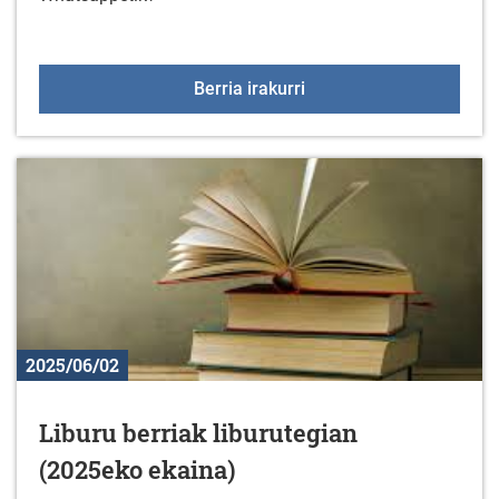
Kultura eta kirol zerbi
Berria irakurri
2025/06/02
Liburu berriak liburutegian
(2025eko ekaina)