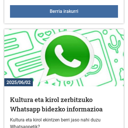
2025ko Duranako jaiak
Berria irakurri
2025/06/02
Kultura eta kirol zerbitzuko
Whatsapp bidezko informazioa
Kultura eta kirol ekintzen berri jaso nahi duzu
Whatsappetik?