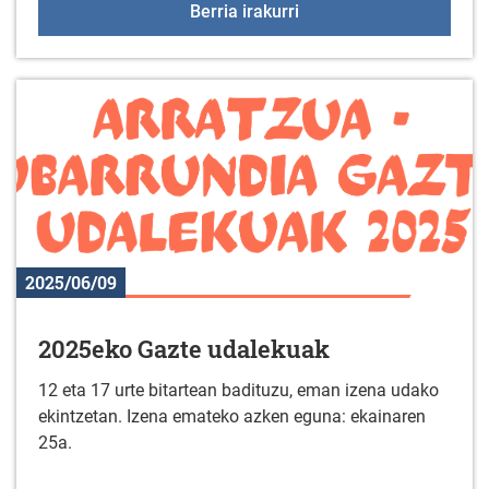
+55 Elkartegiak ekainar
Berria irakurri
2025/06/09
2025eko Gazte udalekuak
12 eta 17 urte bitartean badituzu, eman izena udako
ekintzetan. Izena emateko azken eguna: ekainaren
25a.