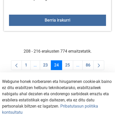
Spinning Masterclassa
Berria irakurri
208 - 216 erakusten 774 emaitzetatik.
1
...
23
24
25
...
86
Orrialdea
Intermediate Pages Use TAB to navigate.
Orrialdea
Orrialdea
Orrialdea
Intermediate Pages U
Orrialdea
Webgune honek norberaren eta hirugarrenen cookie-ak baino
ez ditu erabiltzen helburu teknikoetarako, erabiltzaileek
nabigatu ahal dezaten eta ondorengo sarbideak erraztu eta
erabilera estatistikak egin daitezen, eta ez ditu datu
pertsonalak biltzen ez lagatzen.
Pribatutasun politika
kontsultatu