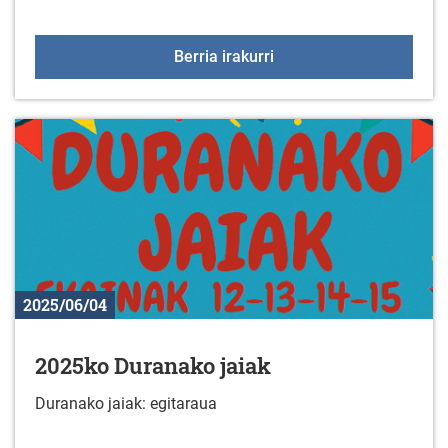
Fitness aretoko aholkula
Berria irakurri
2025/06/04
2025ko Duranako jaiak
Duranako jaiak: egitaraua