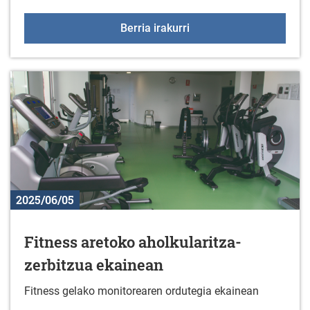
Ekainak 14: Gaztelekua
Berria irakurri
2025/06/05
Fitness aretoko aholkularitza-
zerbitzua ekainean
Fitness gelako monitorearen ordutegia ekainean