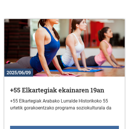
2025/06/09
+55 Elkartegiak ekainaren 19an
+55 Elkartegiak Arabako Lurralde Historikoko 55
urtetik gorakoentzako programa soziokulturala da