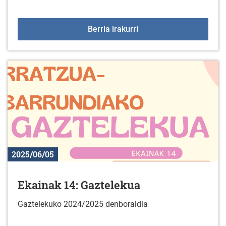
Abesbatzen kontzertua 
Berria irakurri
2025/06/05
Ekainak 14: Gaztelekua
Gaztelekuko 2024/2025 denboraldia