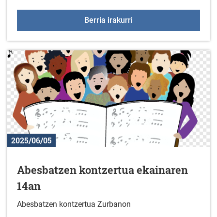
2025eko Gazte udaleku
Berria irakurri
2025/06/05
Abesbatzen kontzertua ekainaren
14an
Abesbatzen kontzertua Zurbanon