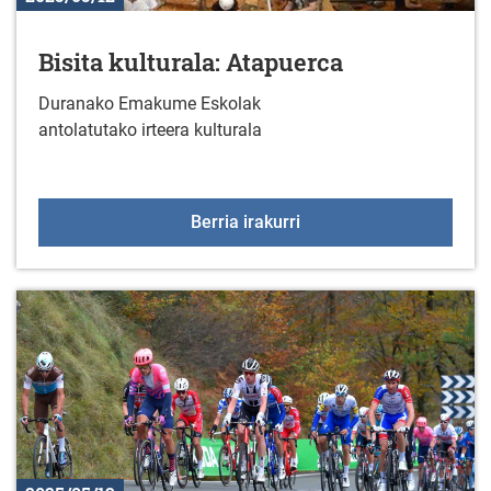
Bisita kulturala: Atapuerca
Duranako Emakume Eskolak
antolatutako irteera kulturala
Bisita kulturala: Atapue
Berria irakurri