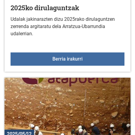
2025ko dirulaguntzak
Udalak jakinarazten dizu 2025rako dirulaguntzen
zerrenda argitaratu dela Arratzua-Ubarrundia
udalerrian.
2025ko dirulaguntzak
Berria irakurri
2025/05/12