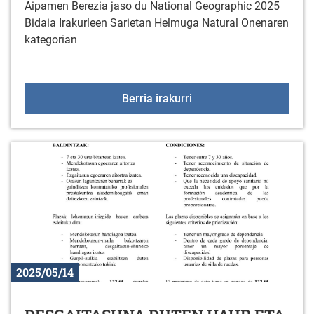
Aipamen Berezia jaso du National Geographic 2025
Bidaia Irakurleen Sarietan Helmuga Natural Onenaren
kategorian
Gorbeiako Parke Natural
Berria irakurri
2025/05/14