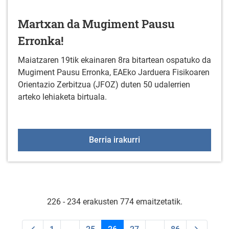
Martxan da Mugiment Pausu
Erronka!
Maiatzaren 19tik ekainaren 8ra bitartean ospatuko da
Mugiment Pausu Erronka, EAEko Jarduera Fisikoaren
Orientazio Zerbitzua (JFOZ) duten 50 udalerrien
arteko lehiaketa birtuala.
Martxan da Mugiment P
Berria irakurri
226 - 234 erakusten 774 emaitzetatik.