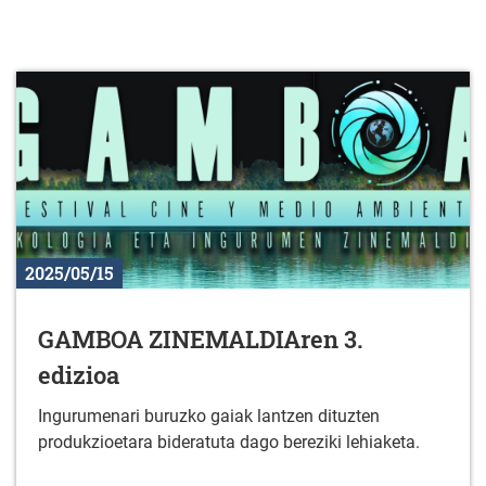
2025/05/15
GAMBOA ZINEMALDIAren 3.
edizioa
Ingurumenari buruzko gaiak lantzen dituzten
produkzioetara bideratuta dago bereziki lehiaketa.