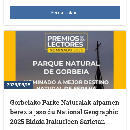
GAMBOA ZINEMALDIAren
Berria irakurri
2025/05/15
Gorbeiako Parke Naturalak aipamen
berezia jaso du National Geographic
2025 Bidaia Irakurleen Sarietan