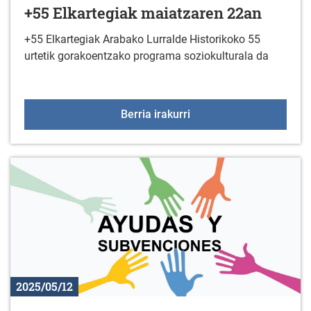
+55 Elkartegiak maiatzaren 22an
+55 Elkartegiak Arabako Lurralde Historikoko 55
urtetik gorakoentzako programa soziokulturala da
+55 Elkartegiak maiatz
Berria irakurri
2025/05/12