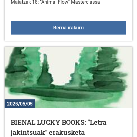
Maiatzak 18: "Animal Flow" Masterclassa
"Animal Flow" Mastercl
Berria irakurri
2025/05/05
BIENAL LUCKY BOOKS: "Letra
jakintsuak" erakusketa