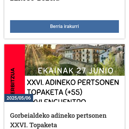
Euskaraldia: larunbat 
Berria irakurri
2025/05/06
Gorbeialdeko adineko pertsonen
XXVI. Topaketa