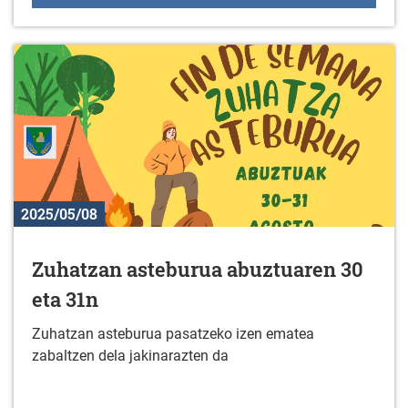
2025/05/08
Zuhatzan asteburua abuztuaren 30
eta 31n
Zuhatzan asteburua pasatzeko izen ematea
zabaltzen dela jakinarazten da