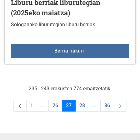
Liburu berriak liburutegian
(2025eko maiatza)
Sologanako liburutegian liburu berriak
Liburu berriak liburute
Berria irakurri
235 - 243 erakusten 774 emaitzetatik.
1
...
26
27
28
...
86
Orrialdea
Intermediate Pages Use TAB to navigate.
Orrialdea
Orrialdea
Orrialdea
Intermediate Pages U
Orrialdea