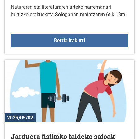
Naturaren eta literaturaren arteko harremanari
buruzko erakusketa Sologanan maiatzaren 6tik 18ra
BIENAL LUCKY BOOKS: "L
Berria irakurri
2025/05/02
Jarduera fisikoko taldeko saioak