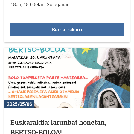
18an, 18:00etan, Sologanan
"Resistencia en la resi
Berria irakurri
2025/05/06
Euskaraldia: larunbat honetan,
BERTSO-BOLOA!