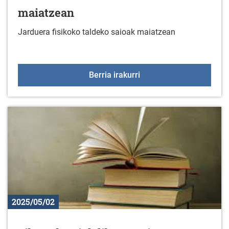
maiatzean
Jarduera fisikoko taldeko saioak maiatzean
Jarduera fisikoko talde
Berria irakurri
2025/05/02