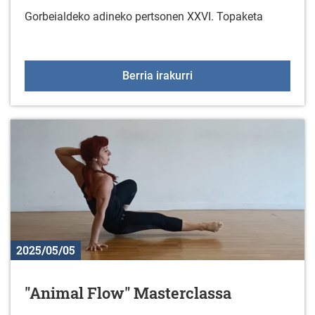
Gorbeialdeko adineko pertsonen XXVI. Topaketa
Gorbeialdeko adineko p
Berria irakurri
2025/05/05
"Animal Flow" Masterclassa