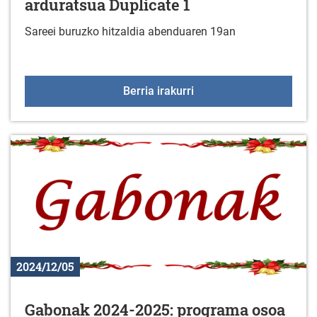
arduratsua Duplicate 1
Sareei buruzko hitzaldia abenduaren 19an
Hitzaldia: Sareen erabil
Berria irakurri
2024/12/05
Gabonak 2024-2025: programa osoa