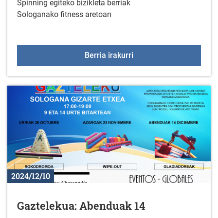
Spinning egiteko bizikleta berriak
Sologanako fitness aretoan
Gimnasioan spinning biz
Berria irakurri
2024/12/10
Gaztelekua: Abenduak 14