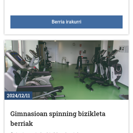
Tailerrak gabonetan
Berria irakurri
2024/12/11
Gimnasioan spinning bizikleta
berriak