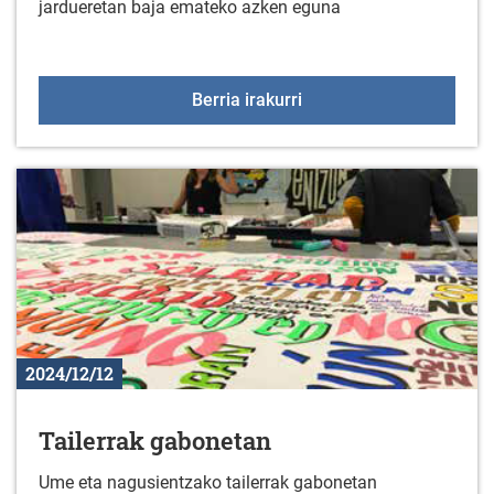
jardueretan baja emateko azken eguna
2024-2025 kultura eta ki
Berria irakurri
2024/12/12
Tailerrak gabonetan
Ume eta nagusientzako tailerrak gabonetan