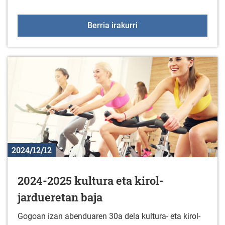
Antzerki saioa
Berria irakurri
2024/12/12
2024-2025 kultura eta kirol-
jardueretan baja
Gogoan izan abenduaren 30a dela kultura- eta kirol-