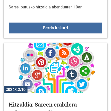
Sareei buruzko hitzaldia abenduaren 19an
Hitzaldia: Sareen erabil
Berria irakurri
2024/12/10
Hitzaldia: Sareen erabilera