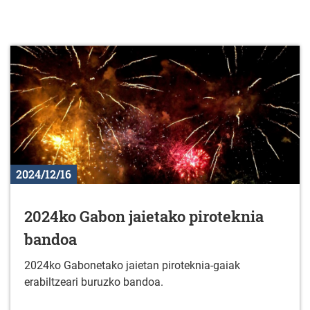
2024/12/16
2024ko Gabon jaietako piroteknia
bandoa
2024ko Gabonetako jaietan piroteknia-gaiak
erabiltzeari buruzko bandoa.