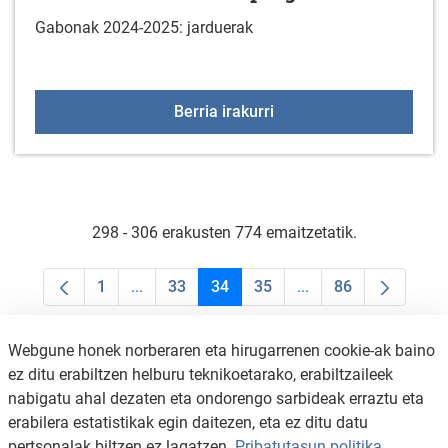
Gabonak 2024-2025: jarduerak
Gabonak 2024-2025: pr
Berria irakurri
298 - 306 erakusten 774 emaitzetatik.
1
...
33
34
35
...
86
Orrialdea
Intermediate Pages Use TAB to navigate.
Orrialdea
Orrialdea
Orrialdea
Intermediate Pages U
Orrialdea
Webgune honek norberaren eta hirugarrenen cookie-ak baino
ez ditu erabiltzen helburu teknikoetarako, erabiltzaileek
nabigatu ahal dezaten eta ondorengo sarbideak erraztu eta
erabilera estatistikak egin daitezen, eta ez ditu datu
pertsonalak biltzen ez lagatzen.
Pribatutasun politika