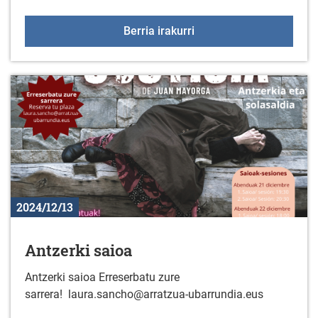
2024ko Gabon jaietako 
Berria irakurri
2024/12/13
Antzerki saioa
Antzerki saioa Erreserbatu zure
sarrera! laura.sancho@arratzua-ubarrundia.eus