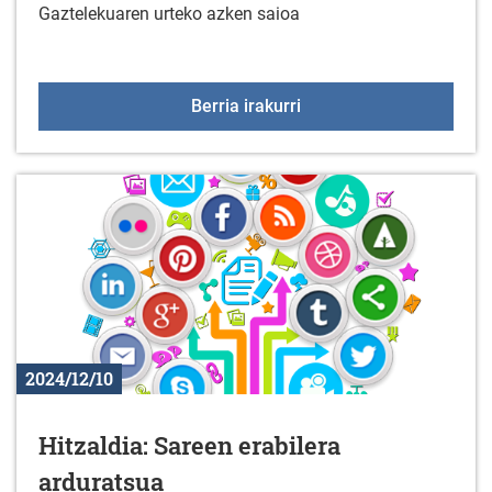
Gaztelekuaren urteko azken saioa
Gaztelekua: Abenduak 
Berria irakurri
2024/12/10
Hitzaldia: Sareen erabilera
arduratsua