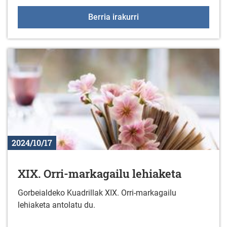
Gaztelekua 2024/2025
Berria irakurri
2024/10/17
XIX. Orri-markagailu lehiaketa
Gorbeialdeko Kuadrillak XIX. Orri-markagailu
lehiaketa antolatu du.