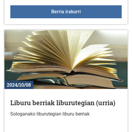
KzGuneko ikastaroak a
Berria irakurri
2024/10/08
Liburu berriak liburutegian (urria)
Sologanako liburutegian liburu berriak