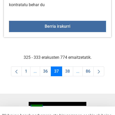
kontratatu behar du
Lan Eskaintza: Gorbeial
Berria irakurri
325 - 333 erakusten 774 emaitzetatik.
1
...
36
37
38
...
86
Orrialdea
Intermediate Pages Use TAB to navigate.
Orrialdea
Orrialdea
Orrialdea
Intermediate Pages U
Orrialdea