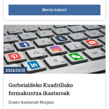
XIX. Orri-markagailu leh
Berria irakurri
2024/10/15
Gorbeialdeko Kuadrillako
formakuntza ikastaroak
Doako ikastaroak Murgian