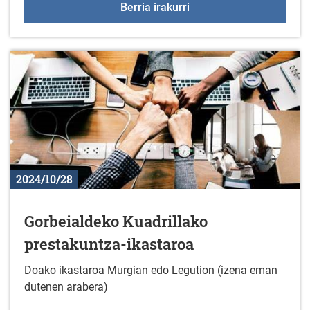
+55 Elkartegiak azaroa
Berria irakurri
2024/10/28
Gorbeialdeko Kuadrillako
prestakuntza-ikastaroa
Doako ikastaroa Murgian edo Legution (izena eman
dutenen arabera)