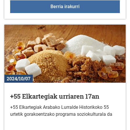
Liburu berriak liburutegi
Berria irakurri
2024/10/07
+55 Elkartegiak urriaren 17an
+55 Elkartegiak Arabako Lurralde Historikoko 55
urtetik gorakoentzako programa soziokulturala da