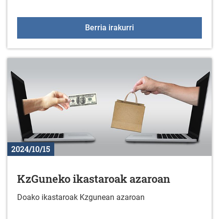
Gorbeialdeko Kuadrillak
Berria irakurri
2024/10/15
KzGuneko ikastaroak azaroan
Doako ikastaroak Kzgunean azaroan