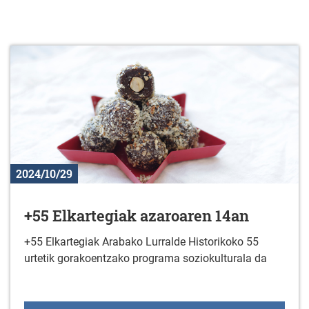
2024/10/29
+55 Elkartegiak azaroaren 14an
+55 Elkartegiak Arabako Lurralde Historikoko 55
urtetik gorakoentzako programa soziokulturala da