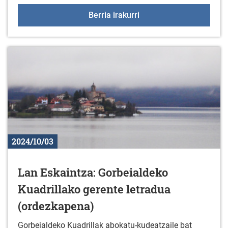
+55 Elkartegiak urriare
Berria irakurri
2024/10/03
Lan Eskaintza: Gorbeialdeko
Kuadrillako gerente letradua
(ordezkapena)
Gorbeialdeko Kuadrillak abokatu-kudeatzaile bat