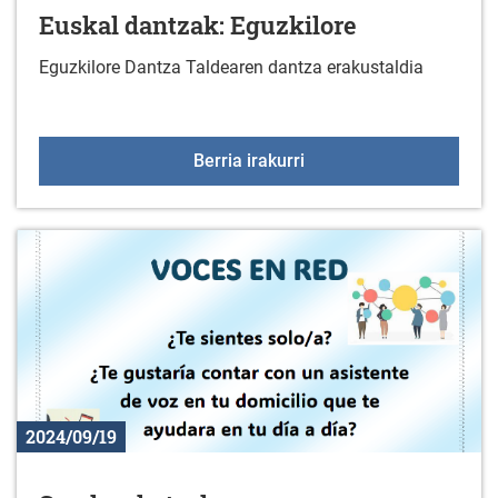
Euskal dantzak: Eguzkilore
Eguzkilore Dantza Taldearen dantza erakustaldia
Euskal dantzak: Eguzkil
Berria irakurri
2024/09/19