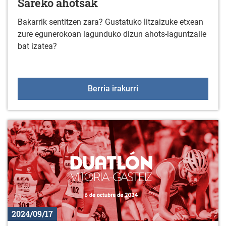
Sareko ahotsak
Bakarrik sentitzen zara? Gustatuko litzaizuke etxean
zure egunerokoan lagunduko dizun ahots-laguntzaile
bat izatea?
Sareko ahotsak
Berria irakurri
2024/09/17