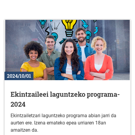
2024/10/01
Ekintzaileei laguntzeko programa-
2024
Ekintzailetzari laguntzeko programa abian jarri da
aurten ere. Izena emateko epea urriaren 18an
amaitzen da.