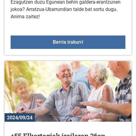
Ezagutzen duzu Egunean behin galdera-erantzunen
jokoa? Arratzua-Ubarrundian talde bat sortu dugu.
Anima zaitez!
EGUNEAN BEHIN jolasare
Berria irakurri
2024/09/24
+55 Elkartegiak irailaren 26an