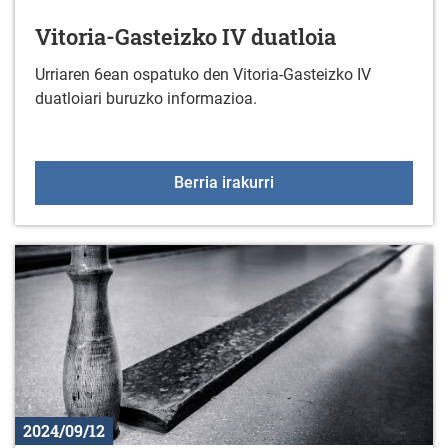
Vitoria-Gasteizko IV duatloia
Urriaren 6ean ospatuko den Vitoria-Gasteizko IV
duatloiari buruzko informazioa.
Vitoria-Gasteizko IV dua
Berria irakurri
2024/09/12