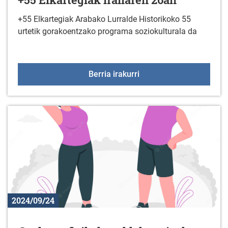
+55 Elkartegiak Arabako Lurralde Historikoko 55
urtetik gorakoentzako programa soziokulturala da
+55 Elkartegiak irailare
Berria irakurri
2024/09/24