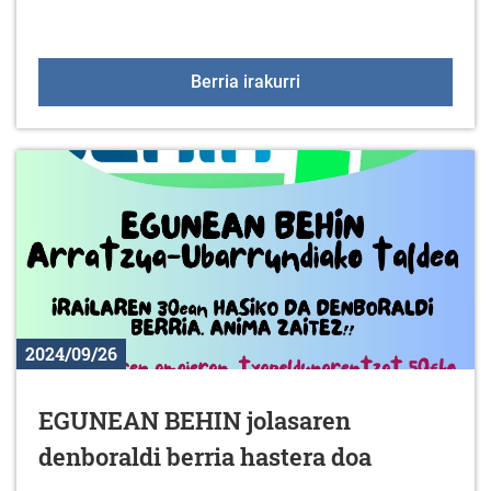
Denok mikrotxiparekin! 
Berria irakurri
2024/09/26
EGUNEAN BEHIN jolasaren
denboraldi berria hastera doa