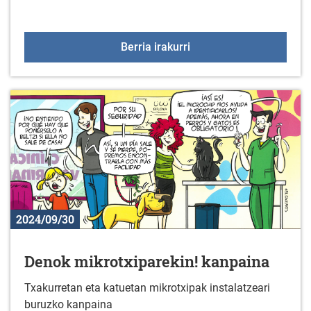
Ekintzaileei laguntzeko
Berria irakurri
2024/09/30
Denok mikrotxiparekin! kanpaina
Txakurretan eta katuetan mikrotxipak instalatzeari
buruzko kanpaina