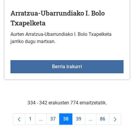
Arratzua-Ubarrundiako I. Bolo
Txapelketa
Aurten Arratzua-Ubarrundiako I. Bolo Txapelketa
jarriko dugu martxan.
Arratzua-Ubarrundiako I
Berria irakurri
334 - 342 erakusten 774 emaitzetatik.
1
...
37
38
39
...
86
Orrialdea
Intermediate Pages Use TAB to navigate.
Orrialdea
Orrialdea
Orrialdea
Intermediate Pages U
Orrialdea