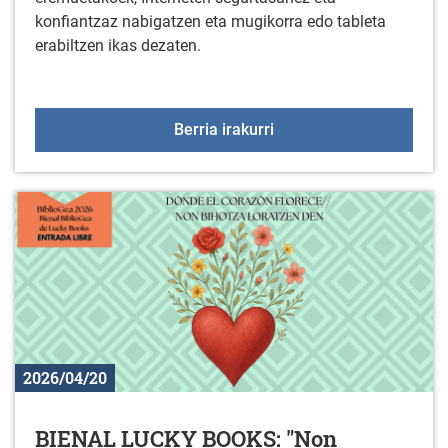
konfiantzaz nabigatzen eta mugikorra edo tableta
erabiltzen ikas dezaten.
Zure gailuak erabiltzen
Berria irakurri
2026/04/20
BIENAL LUCKY BOOKS: "Non