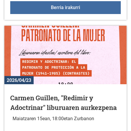
Liburu berriak liburutegi
Berria irakurri
2026/04/23
Carmen Guillen, "Redimir y
Adoctrinar" liburuaren aurkezpena
Maiatzaren 15ean, 18:00etan Zurbanon