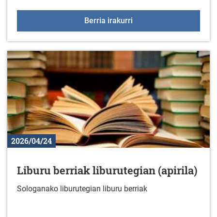
Jarduera fisikoko talde
Berria irakurri
2026/04/24
Liburu berriak liburutegian (apirila)
Sologanako liburutegian liburu berriak