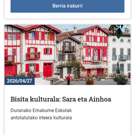
Lerroan jarritako dantz
Berria irakurri
2026/04/27
Bisita kulturala: Sara eta Ainhoa
Duranako Emakume Eskolak
antolatutako irteera kulturala