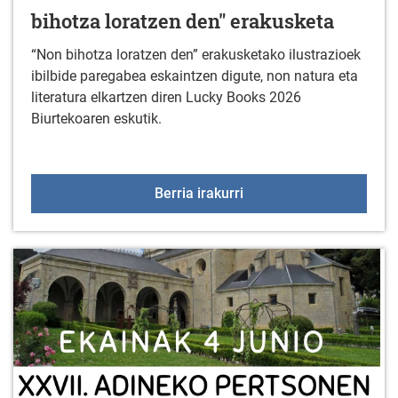
bihotza loratzen den" erakusketa
“Non bihotza loratzen den” erakusketako ilustrazioek
ibilbide paregabea eskaintzen digute, non natura eta
literatura elkartzen diren Lucky Books 2026
Biurtekoaren eskutik.
BIENAL LUCKY BOOKS: "N
Berria irakurri