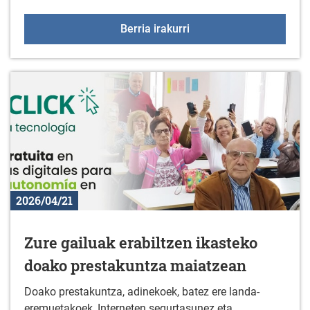
Carmen Guillen, "Redimi
Berria irakurri
2026/04/21
Zure gailuak erabiltzen ikasteko
doako prestakuntza maiatzean
Doako prestakuntza, adinekoek, batez ere landa-
eremuetakoek, Interneten segurtasunez eta