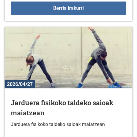
Bisita kulturala: Sara et
Berria irakurri
2026/04/27
Jarduera fisikoko taldeko saioak
maiatzean
Jarduera fisikoko taldeko saioak maiatzean