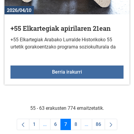
2026/04/10
+55 Elkartegiak apirilaren 21ean
+55 Elkartegiak Arabako Lurralde Historikoko 55
urtetik gorakoentzako programa soziokulturala da
+55 Elkartegiak apirilar
Berria irakurri
55 - 63 erakusten 774 emaitzetatik.
1
...
6
7
8
...
86
Orrialdea
Intermediate Pages Use TAB to navigate.
Orrialdea
Orrialdea
Orrialdea
Intermediate Pages Us
Orrialdea