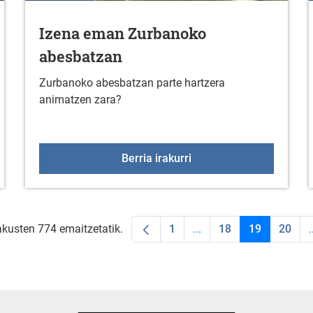
Izena eman Zurbanoko
abesbatzan
Zurbanoko abesbatzan parte hartzera
animatzen zara?
rutegian (2025eko iraila)
Izena eman Zurbanoko 
Berria irakurri
akusten 774 emaitzetatik.
1
...
18
19
20
.
Orrialdea
Intermediate Pages Use
Orrialdea
Orrialdea
Orria