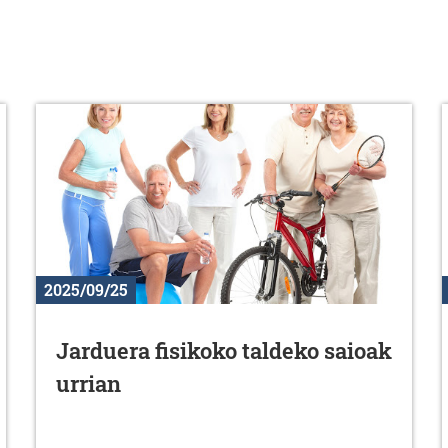
2025/09/25
Jarduera fisikoko taldeko saioak
urrian