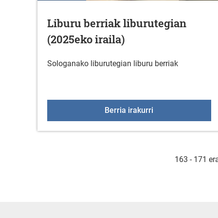
Liburu berriak liburutegian
(2025eko iraila)
Sologanako liburutegian liburu berriak
Liburu berriak libu
Berria irakurri
163 - 171 er