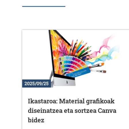
2025/09/25
Ikastaroa: Material grafikoak
diseinatzea eta sortzea Canva
bidez