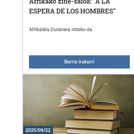
Afrikako zine-saioa: "A LA
ESPERA DE LOS HOMBRES"
Afrikaldia Duranara iritsiko da
Afrikako zine-sa
Berria irakurri
2025/09/22