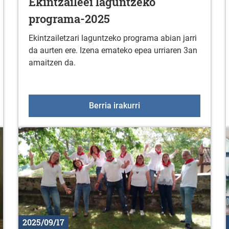
Ekintzaileei laguntzeko
programa-2025
Ekintzailetzari laguntzeko programa abian jarri
da aurten ere. Izena emateko epea urriaren 3an
amaitzen da.
ioa: "A LA ESPERA DE LOS HOMBRES"
Ekintzaileei laguntzeko
Berria irakurri
2025/09/17