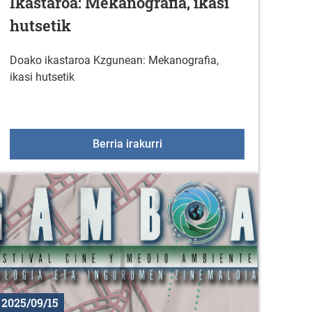
Ikastaroa: Mekanografia, ikasi
hutsetik
Doako ikastaroa Kzgunean: Mekanografia,
ikasi hutsetik
 programa-2025
Ikastaroa: Mekanografia, ikasi
Berria irakurri
2025/09/15