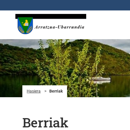
Eduki nagusira joan
Hasiera
>
Berriak
Berriak