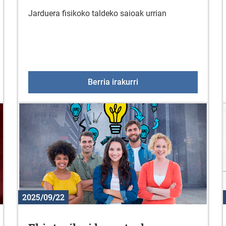
Jarduera fisikoko taldeko saioak urrian
l grafikoak diseinatzea eta sortzea Canva bidez
Jarduera fisikoko taldek
Berria irakurri
2025/09/22