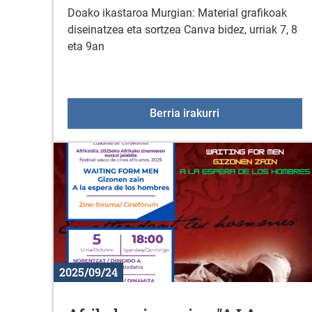
Doako ikastaroa Murgian: Material grafikoak
diseinatzea eta sortzea Canva bidez, urriak 7, 8
eta 9an
Ikastaroa: Materia
Berria irakurri
2025/09/24