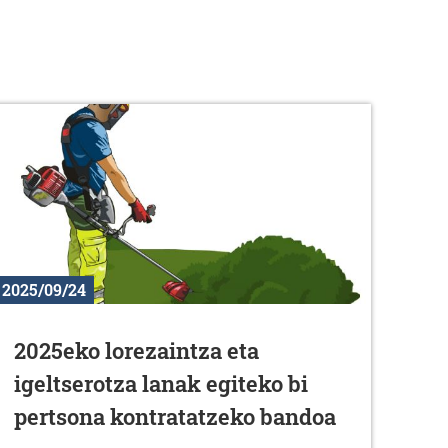
2025/09/24
2025eko lorezaintza eta
igeltserotza lanak egiteko bi
pertsona kontratatzeko bandoa