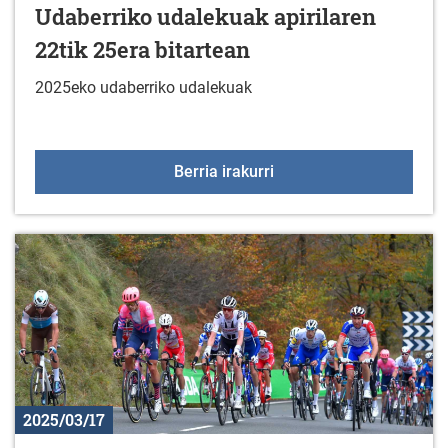
Udaberriko udalekuak apirilaren
22tik 25era bitartean
2025eko udaberriko udalekuak
Udaberriko udalekuak api
Berria irakurri
2025/03/17