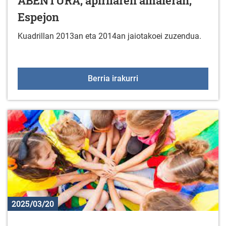
ABENTURA, apirilaren amaieran,
Espejon
Kuadrillan 2013an eta 2014an jaiotakoei zuzendua.
GORBEIALDEKO BERTSO-A
Berria irakurri
2025/03/20