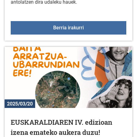
antolatzen dira udaleku hauek.
Aldundiko Udalekuak 202
Berria irakurri
2025/03/20
EUSKARALDIAREN IV. edizioan
izena emateko aukera duzu!