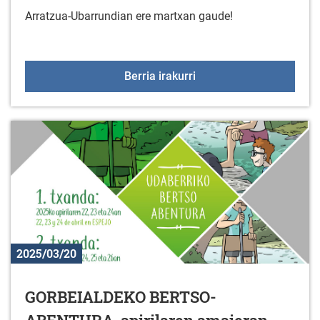
Arratzua-Ubarrundian ere martxan gaude!
EUSKARALDIAREN IV. edi
Berria irakurri
2025/03/20
GORBEIALDEKO BERTSO-