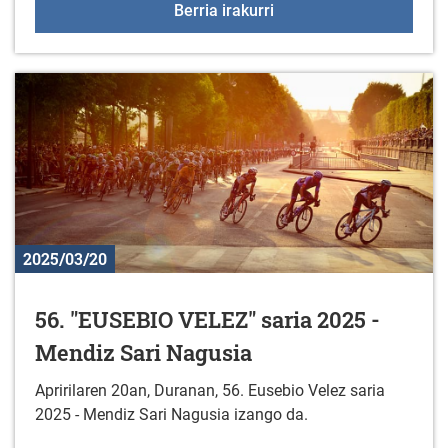
+55 Elkartegiak martxo
Berria irakurri
2025/03/20
56. "EUSEBIO VELEZ" saria 2025 -
Mendiz Sari Nagusia
Apririlaren 20an, Duranan, 56. Eusebio Velez saria
2025 - Mendiz Sari Nagusia izango da.