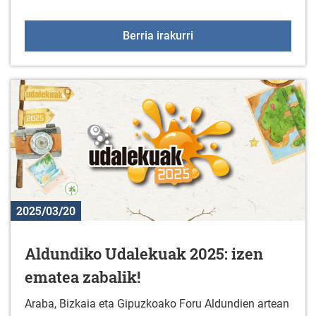
56. "EUSEBIO VELEZ" sar
Berria irakurri
2025/03/20
Aldundiko Udalekuak 2025: izen
ematea zabalik!
Araba, Bizkaia eta Gipuzkoako Foru Aldundien artean