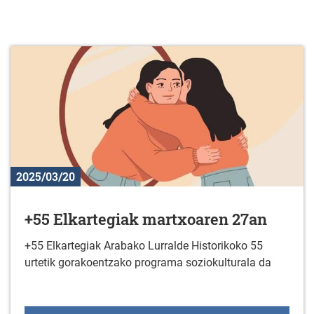
2025/03/20
+55 Elkartegiak martxoaren 27an
+55 Elkartegiak Arabako Lurralde Historikoko 55
urtetik gorakoentzako programa soziokulturala da