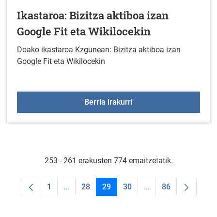
Ikastaroa: Bizitza aktiboa izan
Google Fit eta Wikilocekin
Doako ikastaroa Kzgunean: Bizitza aktiboa izan
Google Fit eta Wikilocekin
Ikastaroa: Bizitza aktibo
Berria irakurri
253 - 261 erakusten 774 emaitzetatik.
1
...
28
29
30
...
86
Orrialdea
Intermediate Pages Use TAB to navigate.
Orrialdea
Orrialdea
Orrialdea
Intermediate Pages U
Orrialdea