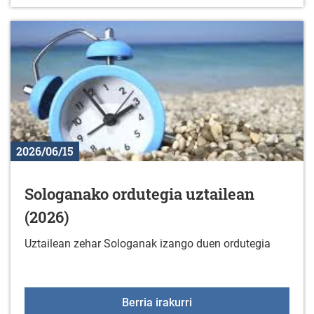
2026/06/15
Sologanako ordutegia uztailean
(2026)
Uztailean zehar Sologanak izango duen ordutegia
Sologanako ordutegia uz
Berria irakurri