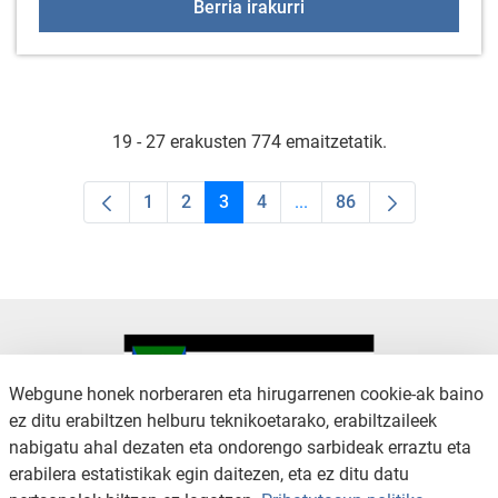
Bizi euskaraz uda, Arra
Berria irakurri
19 - 27 erakusten 774 emaitzetatik.
1
2
3
4
...
86
Orrialdea
Orrialdea
Orrialdea
Orrialdea
Intermediate Pages Use T
Orrialdea
Webgune honek norberaren eta hirugarrenen cookie-ak baino
ez ditu erabiltzen helburu teknikoetarako, erabiltzaileek
nabigatu ahal dezaten eta ondorengo sarbideak erraztu eta
KONTAKTUA
LEGE OHARRA
erabilera estatistikak egin daitezen, eta ez ditu datu
SALAKETA KANALA
PRIBATUTASUN POLITIKA