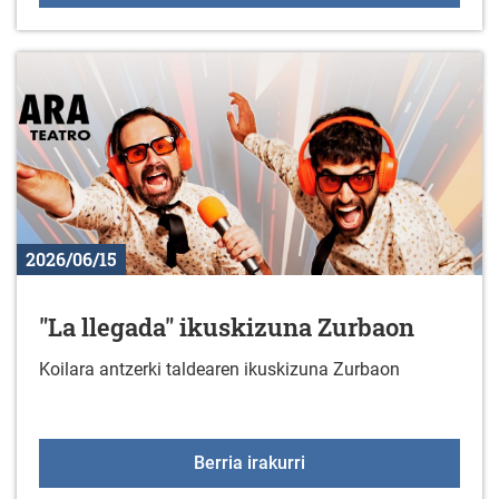
2026/06/15
"La llegada" ikuskizuna Zurbaon
Koilara antzerki taldearen ikuskizuna Zurbaon
"La llegada" ikuskizuna
Berria irakurri