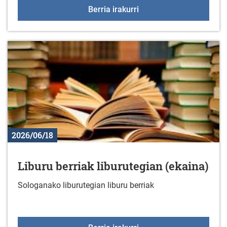
2026ko udako ekintzak
Berria irakurri
2026/06/18
Liburu berriak liburutegian (ekaina)
Sologanako liburutegian liburu berriak