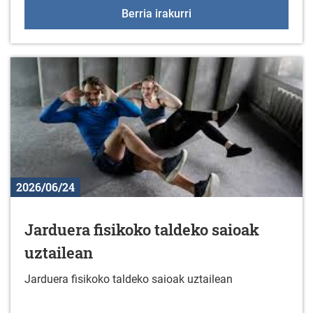
57. "EUSEBIO VELEZ" sar
Berria irakurri
2026/06/24
Jarduera fisikoko taldeko saioak
uztailean
Jarduera fisikoko taldeko saioak uztailean