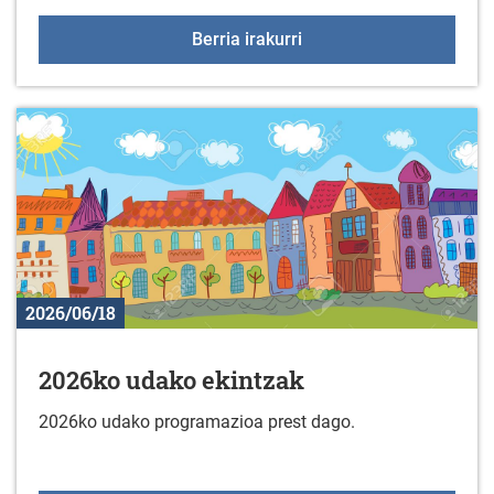
Jarduera fisikoko taldek
Berria irakurri
2026/06/18
2026ko udako ekintzak
2026ko udako programazioa prest dago.