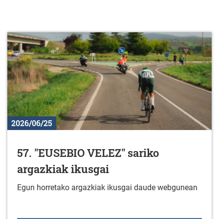
2026/06/25
57. "EUSEBIO VELEZ" sariko
argazkiak ikusgai
Egun horretako argazkiak ikusgai daude webgunean