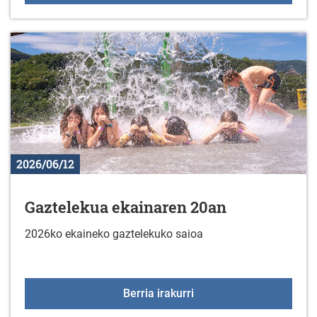
2026/06/12
Gaztelekua ekainaren 20an
2026ko ekaineko gaztelekuko saioa
Gaztelekua ekainaren 2
Berria irakurri