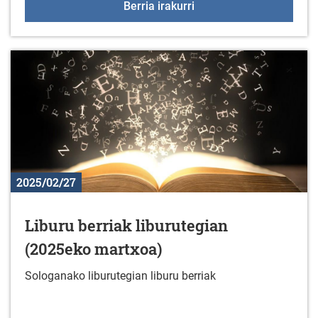
Fitness aretoko aholkula
Berria irakurri
2025/02/27
Liburu berriak liburutegian
(2025eko martxoa)
Sologanako liburutegian liburu berriak