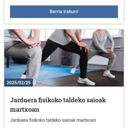
Entrenamendu saioak fi
Berria irakurri
2025/02/25
Jarduera fisikoko taldeko saioak
martxoan
Jarduera fisikoko taldeko saioak martxoan