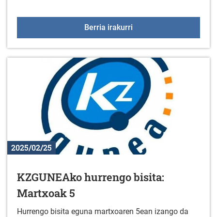
Jarduera fisikoko talde
Berria irakurri
2025/02/25
KZGUNEAko hurrengo bisita:
Martxoak 5
Hurrengo bisita eguna martxoaren 5ean izango da