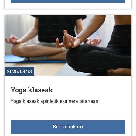
2025/03/13
Yoga klaseak
Yoga klaseak apiriletik ekainera bitartean
Yoga klaseak
Berria irakurri