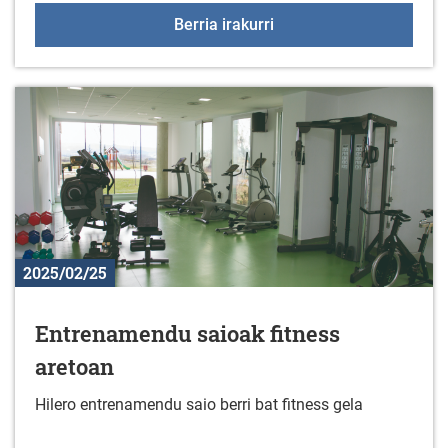
Liburu berriak liburute
Berria irakurri
2025/02/25
Entrenamendu saioak fitness
aretoan
Hilero entrenamendu saio berri bat fitness gela