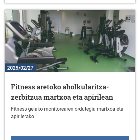
2025/02/27
Fitness aretoko aholkularitza-
zerbitzua martxoa eta apirilean
Fitness gelako monitorearen ordutegia martxoa eta
apirilerako