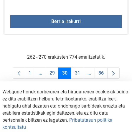
KZGUNEAko hurrengo bis
Berria irakurri
262 - 270 erakusten 774 emaitzetatik.
1
...
29
30
31
...
86
Orrialdea
Intermediate Pages Use TAB to navigate.
Orrialdea
Orrialdea
Orrialdea
Intermediate Pages U
Orrialdea
Webgune honek norberaren eta hirugarrenen cookie-ak baino
ez ditu erabiltzen helburu teknikoetarako, erabiltzaileek
nabigatu ahal dezaten eta ondorengo sarbideak erraztu eta
erabilera estatistikak egin daitezen, eta ez ditu datu
pertsonalak biltzen ez lagatzen.
Pribatutasun politika
kontsultatu