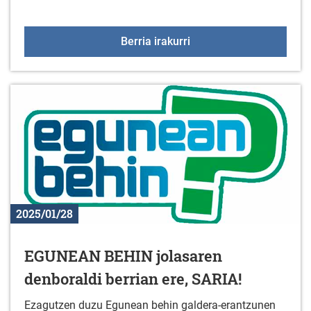
Liburu berriak liburuteg
Berria irakurri
2025/01/28
EGUNEAN BEHIN jolasaren
denboraldi berrian ere, SARIA!
Ezagutzen duzu Egunean behin galdera-erantzunen