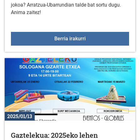
jokoa? Arratzua-Ubarrundian talde bat sortu dugu.
Anima zaitez!
EGUNEAN BEHIN jolasare
Berria irakurri
2025/01/13
Gaztelekua: 2025eko lehen