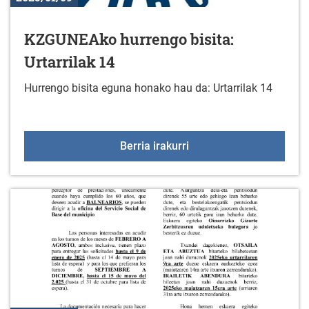
KZGUNEAko hurrengo bisita:
Urtarrilak 14
Hurrengo bisita eguna honako hau da: Urtarrilak 14
KZGUNEAko hurrengo bisi
Berria irakurri