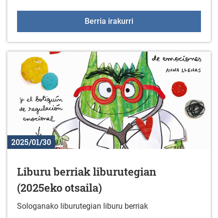
Bisita gidatuak: GAN
Berria irakurri
2025/01/30
Liburu berriak liburutegian
(2025eko otsaila)
Sologanako liburutegian liburu berriak