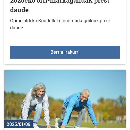
2025eko orri-markagailuak prest
daude
Gorbeialdeko Kuadrillako orri-markagailuak prest
daude
2025eko orri-markagail
Berria irakurri
2025/01/09