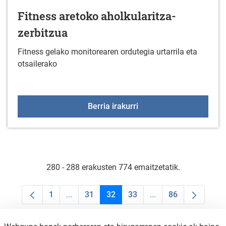
Fitness aretoko aholkularitza-
zerbitzua
Fitness gelako monitorearen ordutegia urtarrila eta
otsailerako
Fitness aretoko aholkula
Berria irakurri
280 - 288 erakusten 774 emaitzetatik.
1
...
31
32
33
...
86
Orrialdea
Intermediate Pages Use TAB to navigate.
Orrialdea
Orrialdea
Orrialdea
Intermediate Pages U
Orrialdea