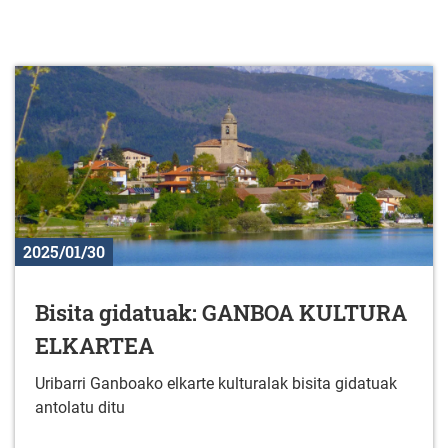
2025/01/30
Bisita gidatuak: GANBOA KULTURA
ELKARTEA
Uribarri Ganboako elkarte kulturalak bisita gidatuak
antolatu ditu