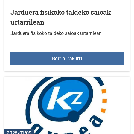
Jarduera fisikoko taldeko saioak
urtarrilean
Jarduera fisikoko taldeko saioak urtarrilean
Jarduera fisikoko taldek
Berria irakurri
2025/01/09