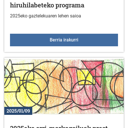
hiruhilabeteko programa
2025eko gaztelekuaren lehen saioa
Gaztelekua: 2025eko le
Berria irakurri
2025/01/09